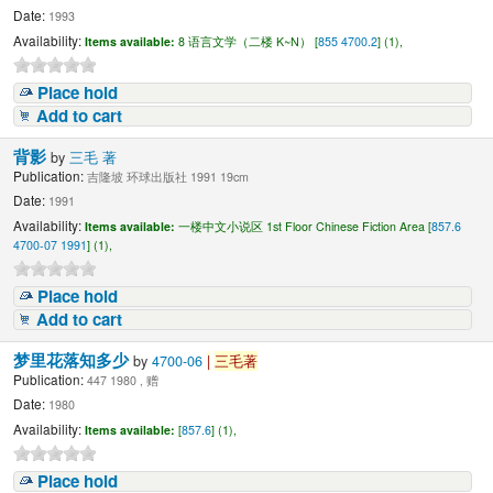
Date:
1993
Availability:
Items available:
8 语言文学（二楼 K~N） [
855 4700.2
] (1),
Place hold
Add to cart
背影
by
三毛 著
Publication:
吉隆坡 环球出版社 1991 19cm
Date:
1991
Availability:
Items available:
一楼中文小说区 1st Floor Chinese Fiction Area [
857.6
4700-07 1991
] (1),
Place hold
Add to cart
梦里花落知多少
by
4700-06
|
三毛著
Publication:
447 1980 , 赠
Date:
1980
Availability:
Items available:
[
857.6
] (1),
Place hold