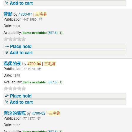
Add to cart
背影
by
4700-07
|
三毛著
Publication:
447 1980 , 赠
Date:
1980
Availability:
Items available:
[
857.6
] (1),
Place hold
Add to cart
温柔的夜
by
4700-04
|
三毛著
Publication:
77 1979 , 赠
Date:
1979
Availability:
Items available:
[
857.6
] (1),
Place hold
Add to cart
哭泣的骆驼
by
4700-02
|
三毛著
Publication:
77 1977 , 赠
Date:
1977
Availability:
Items available:
[
857.6
] (1),