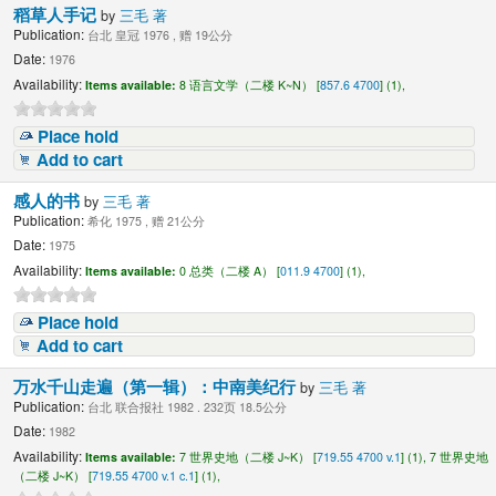
稻草人手记
by
三毛 著
Publication:
台北 皇冠 1976 , 赠 19公分
Date:
1976
Availability:
Items available:
8 语言文学（二楼 K~N） [
857.6 4700
] (1),
Place hold
Add to cart
感人的书
by
三毛 著
Publication:
希化 1975 , 赠 21公分
Date:
1975
Availability:
Items available:
0 总类（二楼 A） [
011.9 4700
] (1),
Place hold
Add to cart
万水千山走遍（第一辑）：中南美纪行
by
三毛 著
Publication:
台北 联合报社 1982 . 232页 18.5公分
Date:
1982
Availability:
Items available:
7 世界史地（二楼 J~K） [
719.55 4700 v.1
] (1),
7 世界史地
（二楼 J~K） [
719.55 4700 v.1 c.1
] (1),