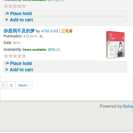
Place hold
Add to cart
你是我不及的梦
by
4700.2-03
|
三毛著
Publication:
473 2014 , 购
Date:
2014
Availability:
Items available:
[
855
] (1),
Place hold
Add to cart
1
2
Next »
Powered by
Koha