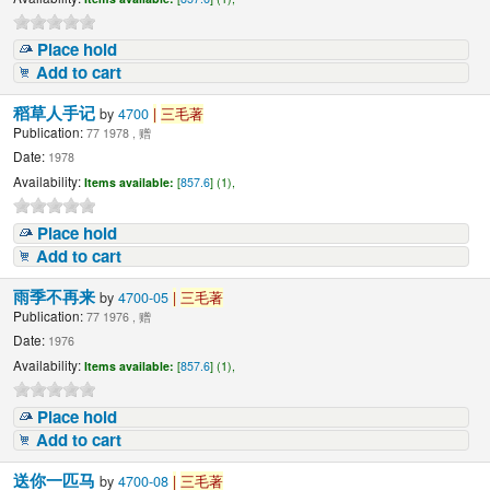
Place hold
Add to cart
稻草人手记
by
4700
|
三毛著
Publication:
77 1978 , 赠
Date:
1978
Availability:
Items available:
[
857.6
] (1),
Place hold
Add to cart
雨季不再来
by
4700-05
|
三毛著
Publication:
77 1976 , 赠
Date:
1976
Availability:
Items available:
[
857.6
] (1),
Place hold
Add to cart
送你一匹马
by
4700-08
|
三毛著