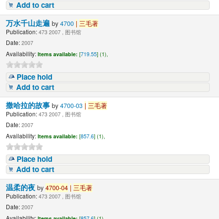
Add to cart
万水千山走遍
by
4700
|
三毛著
Publication:
473 2007 , 图书馆
Date:
2007
Availability:
Items available:
[
719.55
] (1),
Place hold
Add to cart
撒哈拉的故事
by
4700-03
|
三毛著
Publication:
473 2007 , 图书馆
Date:
2007
Availability:
Items available:
[
857.6
] (1),
Place hold
Add to cart
温柔的夜
by
4700-04
|
三毛著
Publication:
473 2007 , 图书馆
Date:
2007
Availability:
Items available:
[
857.6
] (1),