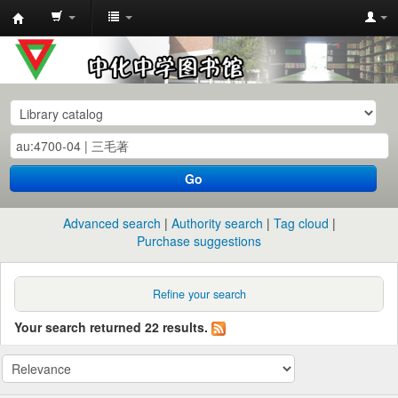
中
化
中
学
图
书
Go
馆
馆
Advanced search
Authority search
Tag cloud
藏
Purchase suggestions
目
录
Refine your search
Your search returned 22 results.