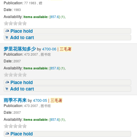
Publication:
77 1983 , 赠
Date:
1983
Availability:
Items available:
[
857.6
] (1),
Place hold
Add to cart
梦里花落知多少
by
4700-06
|
三毛著
Publication:
473 2007 , 图书馆
Date:
2007
Availability:
Items available:
[
857.6
] (1),
Place hold
Add to cart
雨季不再来
by
4700-05
|
三毛著
Publication:
473 2007 , 图书馆
Date:
2007
Availability:
Items available:
[
857.6
] (1),
Place hold