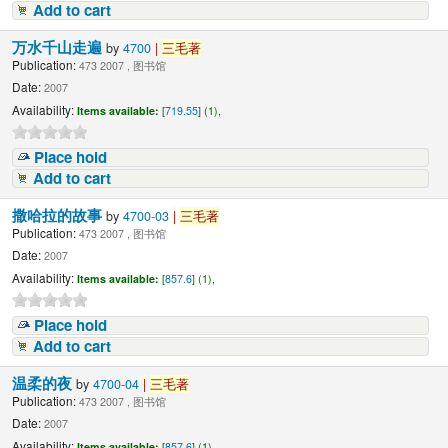
Add to cart
万水千山走遍
by
4700
|
三毛著
Publication:
473 2007 , 图书馆
Date:
2007
Availability:
Items available:
[
719.55
] (1),
Place hold
Add to cart
撒哈拉的故事
by
4700-03
|
三毛著
Publication:
473 2007 , 图书馆
Date:
2007
Availability:
Items available:
[
857.6
] (1),
Place hold
Add to cart
温柔的夜
by
4700-04
|
三毛著
Publication:
473 2007 , 图书馆
Date:
2007
Availability:
Items available:
[
857.6
] (1),