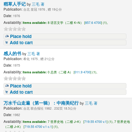
稻草人手记
by
三毛 著
Publication:
台北 皇冠 1976 , 赠 19公分
Date:
1976
Availability:
Items available:
8 语言文学（二楼 K~N） [
857.6 4700
] (1),
Place hold
Add to cart
感人的书
by
三毛 著
Publication:
希化 1975 , 赠 21公分
Date:
1975
Availability:
Items available:
0 总类（二楼 A） [
011.9 4700
] (1),
Place hold
Add to cart
万水千山走遍（第一辑）：中南美纪行
by
三毛 著
Publication:
台北 联合报社 1982 . 232页 18.5公分
Date:
1982
Availability:
Items available:
7 世界史地（二楼 J~K） [
719.55 4700 v.1
] (1),
7 世界史地
（二楼 J~K） [
719.55 4700 v.1 c.1
] (1),