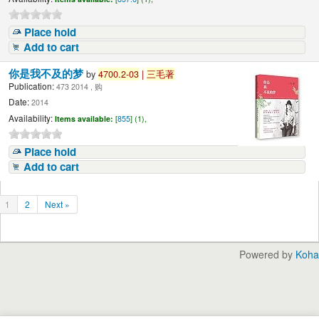
Place hold
Add to cart
你是我不及的梦
by
4700.2-03
|
三毛著
Publication:
473 2014 , 购
Date:
2014
Availability:
Items available:
[
855
] (1),
Place hold
Add to cart
1
2
Next »
Powered by
Koha