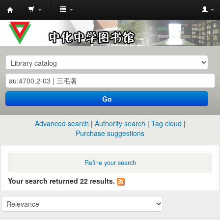
中
化
中
学
图
书
Go
馆
馆
Advanced search
Authority search
Tag cloud
藏
Purchase suggestions
目
录
Refine your search
Your search returned 22 results.