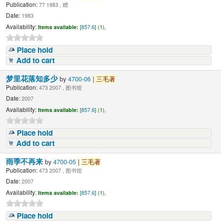
Publication:
77 1983 , 赠
Date:
1983
Availability:
Items available:
[
857.6
] (1),
Place hold
Add to cart
梦里花落知多少
by
4700-06
|
三毛著
Publication:
473 2007 , 图书馆
Date:
2007
Availability:
Items available:
[
857.6
] (1),
Place hold
Add to cart
雨季不再来
by
4700-05
|
三毛著
Publication:
473 2007 , 图书馆
Date:
2007
Availability:
Items available:
[
857.6
] (1),
Place hold