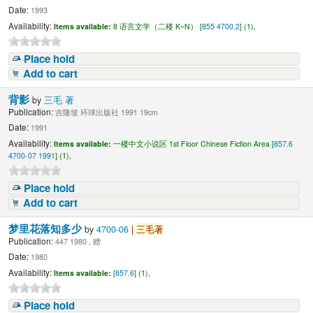
Date:
1993
Availability:
Items available:
8 语言文学（二楼 K~N） [
855 4700.2
] (1),
Place hold
Add to cart
背影
by
三毛 著
Publication:
吉隆坡 环球出版社 1991 19cm
Date:
1991
Availability:
Items available:
一楼中文小说区 1st Floor Chinese Fiction Area [
857.6
4700-07 1991
] (1),
Place hold
Add to cart
梦里花落知多少
by
4700-06
|
三毛著
Publication:
447 1980 , 赠
Date:
1980
Availability:
Items available:
[
857.6
] (1),
Place hold