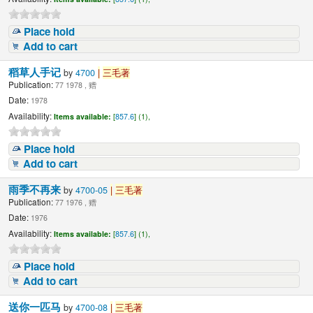
Place hold
Add to cart
稻草人手记
by
4700
|
三毛著
Publication:
77 1978 , 赠
Date:
1978
Availability:
Items available:
[
857.6
] (1),
Place hold
Add to cart
雨季不再来
by
4700-05
|
三毛著
Publication:
77 1976 , 赠
Date:
1976
Availability:
Items available:
[
857.6
] (1),
Place hold
Add to cart
送你一匹马
by
4700-08
|
三毛著