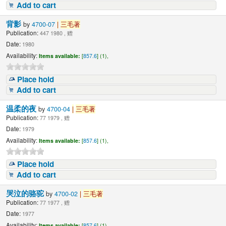
Add to cart
背影
by
4700-07
|
三毛著
Publication:
447 1980 , 赠
Date:
1980
Availability:
Items available:
[
857.6
] (1),
Place hold
Add to cart
温柔的夜
by
4700-04
|
三毛著
Publication:
77 1979 , 赠
Date:
1979
Availability:
Items available:
[
857.6
] (1),
Place hold
Add to cart
哭泣的骆驼
by
4700-02
|
三毛著
Publication:
77 1977 , 赠
Date:
1977
Availability:
Items available:
[
857.6
] (1),