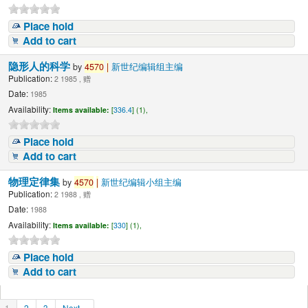
Place hold
Add to cart
隐形人的科学
by
4570
|
新世纪编辑组主编
Publication:
2 1985 , 赠
Date:
1985
Availability:
Items available:
[
336.4
] (1),
Place hold
Add to cart
物理定律集
by
4570
|
新世纪编辑小组主编
Publication:
2 1988 , 赠
Date:
1988
Availability:
Items available:
[
330
] (1),
Place hold
Add to cart
1
2
3
Next »