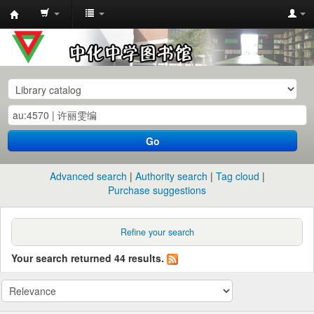
中
化
中
学
图
书
Go
馆
馆
Advanced search
Authority search
Tag cloud
藏
Purchase suggestions
目
录
Refine your search
Your search returned 44 results.