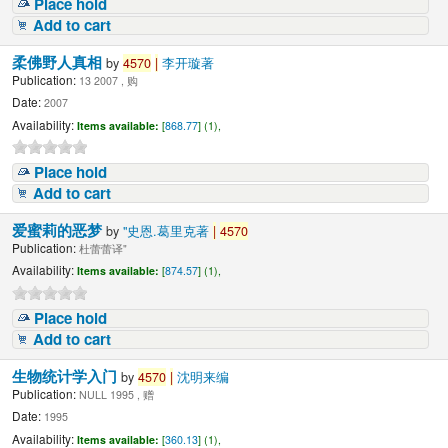
Place hold
Add to cart
柔佛野人真相
by
4570
|
李开璇著
Publication:
13 2007 , 购
Date:
2007
Availability:
Items available:
[
868.77
] (1),
Place hold
Add to cart
爱蜜莉的恶梦
by
"史恩.葛里克著
|
4570
Publication:
杜蕾蕾译"
Availability:
Items available:
[
874.57
] (1),
Place hold
Add to cart
生物统计学入门
by
4570
|
沈明来编
Publication:
NULL 1995 , 赠
Date:
1995
Availability:
Items available:
[
360.13
] (1),