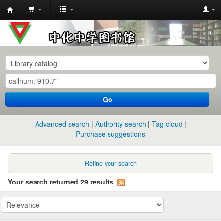
中
化
中
学
图
书
Go
馆
馆
Advanced search
Authority search
Tag cloud
藏
Purchase suggestions
目
录
Refine your search
Your search returned 29 results.