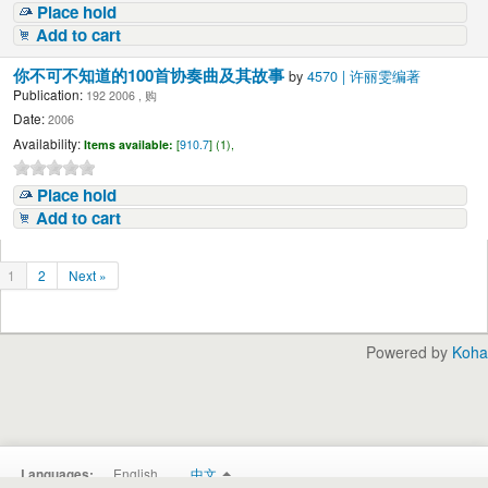
Place hold
Add to cart
你不可不知道的100首协奏曲及其故事
by
4570 | 许丽雯编著
Publication:
192 2006 , 购
Date:
2006
Availability:
Items available:
[
910.7
] (1),
Place hold
Add to cart
1
2
Next »
Powered by
Koha
English
中文
Languages: