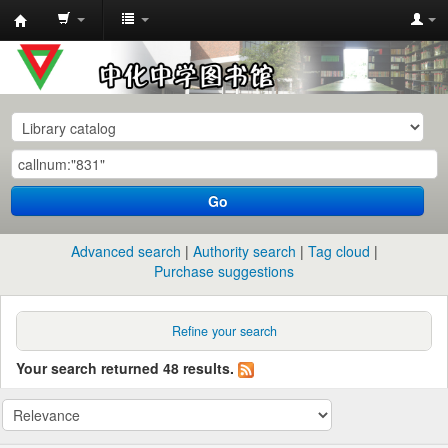
中
化
中
学
图
书
Go
馆
馆
Advanced search
Authority search
Tag cloud
藏
Purchase suggestions
目
录
Refine your search
Your search returned 48 results.