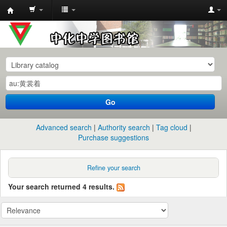
中
化
中
学
图
书
Go
馆
馆
Advanced search
Authority search
Tag cloud
藏
Purchase suggestions
目
录
Refine your search
Your search returned 4 results.