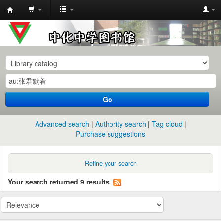
中
化
中
学
图
书
Go
馆
馆
Advanced search
Authority search
Tag cloud
藏
Purchase suggestions
目
录
Refine your search
Your search returned 9 results.