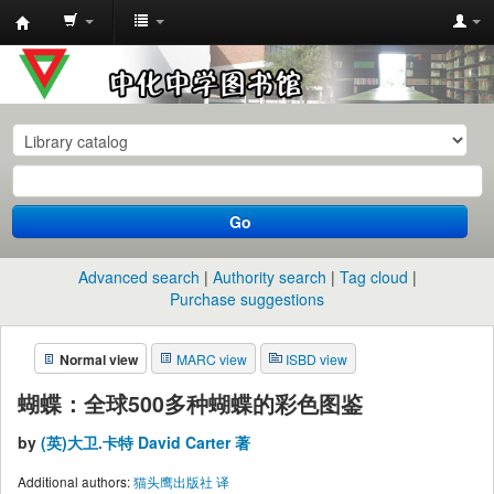
中
化
中
学
图
书
Go
馆
馆
Advanced search
Authority search
Tag cloud
藏
Purchase suggestions
目
Normal view
MARC view
ISBD view
录
蝴蝶：全球500多种蝴蝶的彩色图鉴
by
(英)大卫.卡特 David Carter 著
Additional authors:
猫头鹰出版社 译