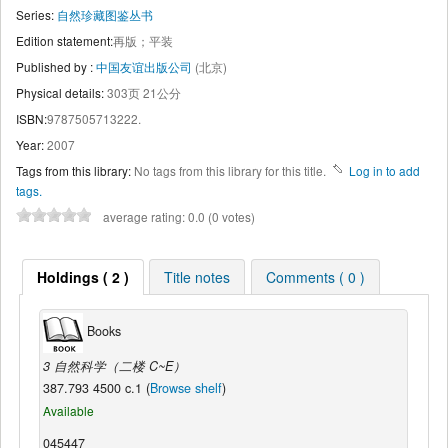
Series:
自然珍藏图鉴丛书
Edition statement:
再版；平装
Published by :
中国友谊出版公司
(北京)
Physical details:
303页 21公分
ISBN:
9787505713222.
Year:
2007
Tags from this library:
No tags from this library for this title.
Log in to add
tags.
average rating: 0.0 (0 votes)
Holdings ( 2 )
Title notes
Comments ( 0 )
Books
3 自然科学（二楼 C~E）
387.793 4500 c.1 (
Browse shelf
)
Available
045447