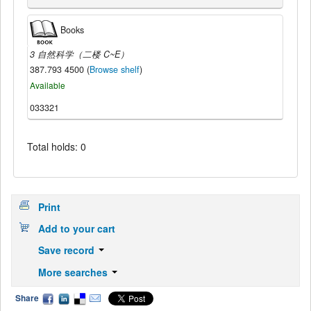
Books
3 自然科学（二楼 C~E）
387.793 4500 (
Browse shelf
)
Available
033321
Total holds: 0
Print
Add to your cart
Save record
More searches
Share