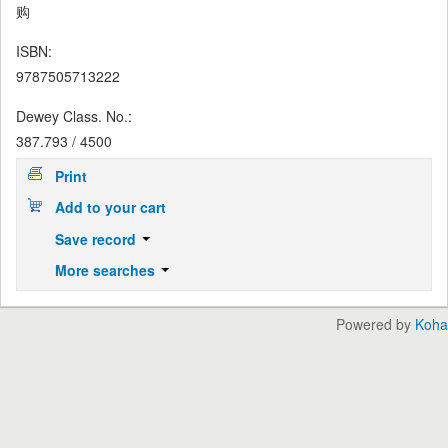
购
ISBN:
9787505713222
Dewey Class. No.:
387.793 / 4500
Print
Add to your cart
Save record
More searches
Powered by
Koha