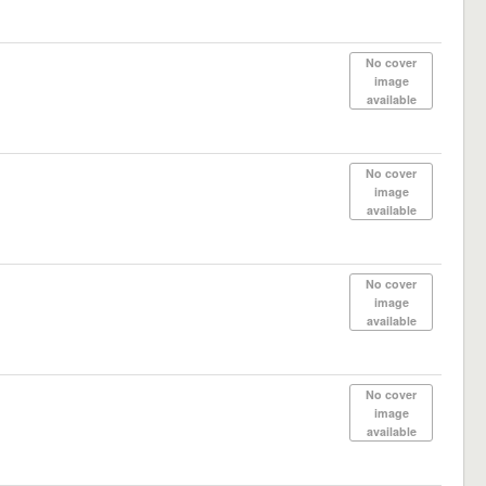
No cover
image
available
No cover
image
available
No cover
image
available
No cover
image
available