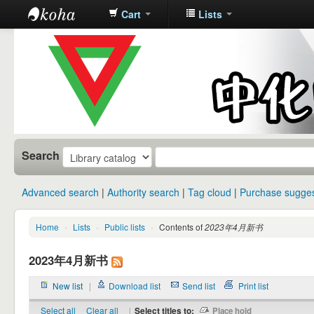
Cart
Lists
中化中学图
书馆馆藏目
录
Search
Advanced search
Authority search
Tag cloud
Purchase sugges
Home
›
Lists
›
Public lists
›
Contents of
2023年4月新书
2023年4月新书
New list
|
Download list
Send list
Print list
Select all
Clear all
|
Select titles to:
Place hold