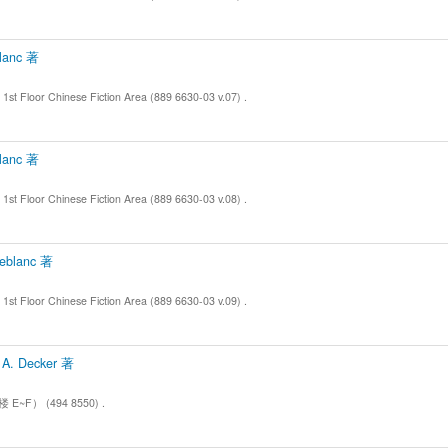
lanc 著
 Chinese Fiction Area (889 6630-03 v.07) .
lanc 著
 Chinese Fiction Area (889 6630-03 v.08) .
blanc 著
 Chinese Fiction Area (889 6630-03 v.09) .
. Decker 著
~F） (494 8550) .