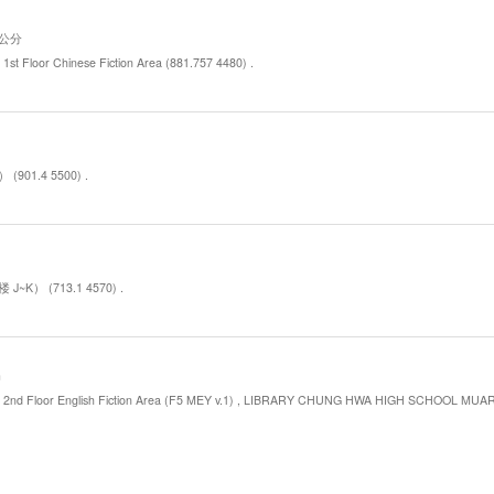
0公分
r Chinese Fiction Area (881.757 4480) .
901.4 5500) .
~K） (713.1 4570) .
m
r English Fiction Area (F5 MEY v.1) , LIBRARY CHUNG HWA HIGH SCHOOL MUAR , 二