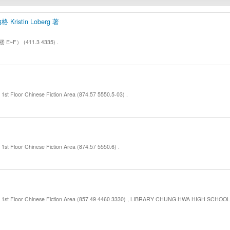
ristin Loberg 著
~F） (411.3 4335) .
r Chinese Fiction Area (874.57 5550.5-03) .
r Chinese Fiction Area (874.57 5550.6) .
r Chinese Fiction Area (857.49 4460 3330) , LIBRARY CHUNG HWA HIGH SCHOOL M