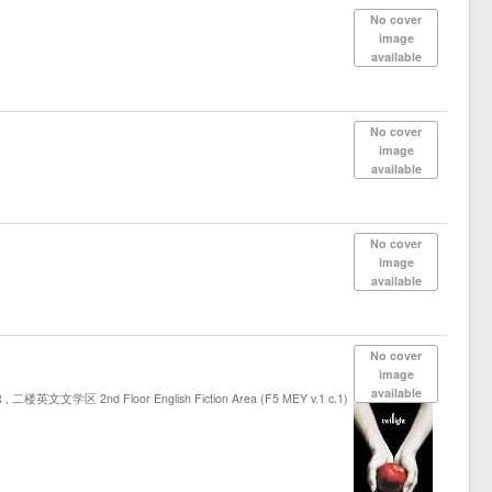
No cover
image
available
No cover
image
available
No cover
image
available
No cover
image
available
楼英文文学区 2nd Floor English Fiction Area (F5 MEY v.1 c.1)