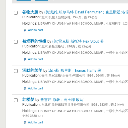
谷物大脑
by
(美)戴维.珀尔马特 David Perlmutter；克里斯廷.洛伯格 K
Publication:
北京 机械工业出版社 . 242页 , 赠 24公分
Holdings:
LIBRARY CHUNG HWA HIGH SCHOOL MUAR , 4 应用科学（二楼 E
Add to cart
被埋葬的恺撒
by
(美)雷克斯.斯托特 Rex Stout 著
Publication:
北京 新星出版社 . 246页 , 赠 22公分
Holdings:
LIBRARY CHUNG HWA HIGH SCHOOL MUAR , 一楼中文小说区 1st Floo
Add to cart
沉默的羔羊
by
汤玛斯.哈里斯 Thomas Harris 著
Publication:
香港 皇冠出版社(香港)有限公司 1994 . 364页 , 著 18公分
Holdings:
LIBRARY CHUNG HWA HIGH SCHOOL MUAR , 一楼中文小说区 1st Floo
Add to cart
红楼梦
by
曹雪芹 原著；高玉梅 改写
Publication:
台北市 联经出版事业股份有限公司 1998 . 383页 , 赠 21公分
Holdings:
LIBRARY CHUNG HWA HIGH SCHOOL MUAR , 一楼中文小说区 1st Floo
4460 3330 c.1) .
Add to cart