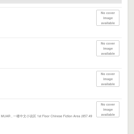
No cover
image
available
No cover
image
available
No cover
image
available
No cover
image
available
UAR , 一楼中文小说区 1st Floor Chinese Fiction Area (857.49