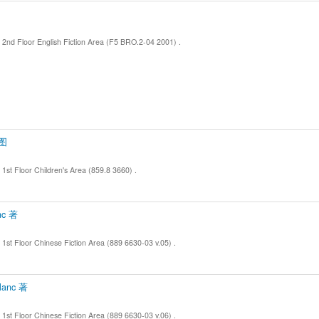
r English Fiction Area (F5 BRO.2-04 2001) .
图
r Children's Area (859.8 3660) .
nc 著
 Chinese Fiction Area (889 6630-03 v.05) .
lanc 著
 Chinese Fiction Area (889 6630-03 v.06) .