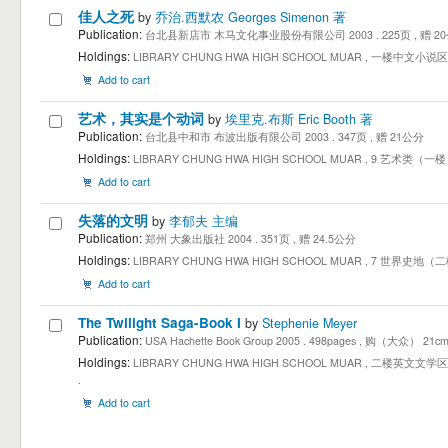
佳人之死
by
乔治.西默农 Georges Simenon 著
Publication:
台北县新店市 木马文化事业股份有限公司 2003 . 225页 , 赠 2
Holdings:
LIBRARY CHUNG HWA HIGH SCHOOL MUAR , 一楼中文小说区 1st Floo
Add to cart
艺术，其实是个动词
by
埃里克.布斯 Eric Booth 著
Publication:
台北县中和市 布波出版有限公司 2003 . 347页 , 赠 21公分
Holdings:
LIBRARY CHUNG HWA HIGH SCHOOL MUAR , 9 艺术类（一楼） (
Add to cart
失落的文明
by
李郁夫 主编
Publication:
郑州 大象出版社 2004 . 351页 , 赠 24.5公分
Holdings:
LIBRARY CHUNG HWA HIGH SCHOOL MUAR , 7 世界史地（二楼 J
Add to cart
The Twilight Saga-Book I
by
Stephenie Meyer
Publication:
USA Hachette Book Group 2005 . 498pages , 购（大众） 21c
Holdings:
LIBRARY CHUNG HWA HIGH SCHOOL MUAR , 二楼英文文学区 2nd Floo
.
Add to cart