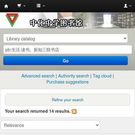
中
化
中
学
图
书
Go
馆
馆
Advanced search
Authority search
Tag cloud
藏
Purchase suggestions
目
录
Refine your search
Your search returned 14 results.