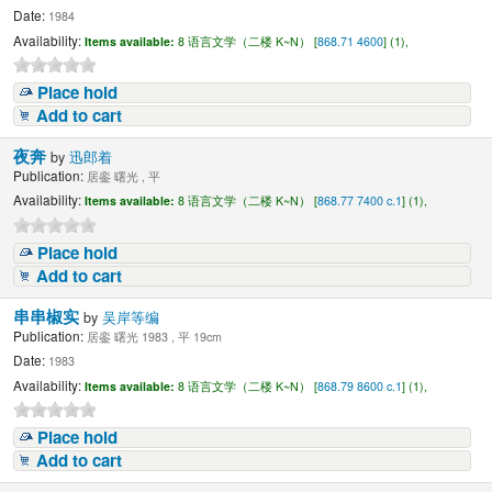
Date:
1984
Availability:
Items available:
8 语言文学（二楼 K~N） [
868.71 4600
] (1),
Place hold
Add to cart
夜奔
by
迅郎着
Publication:
居銮 曙光 , 平
Availability:
Items available:
8 语言文学（二楼 K~N） [
868.77 7400 c.1
] (1),
Place hold
Add to cart
串串椒实
by
吴岸等编
Publication:
居銮 曙光 1983 , 平 19cm
Date:
1983
Availability:
Items available:
8 语言文学（二楼 K~N） [
868.79 8600 c.1
] (1),
Place hold
Add to cart