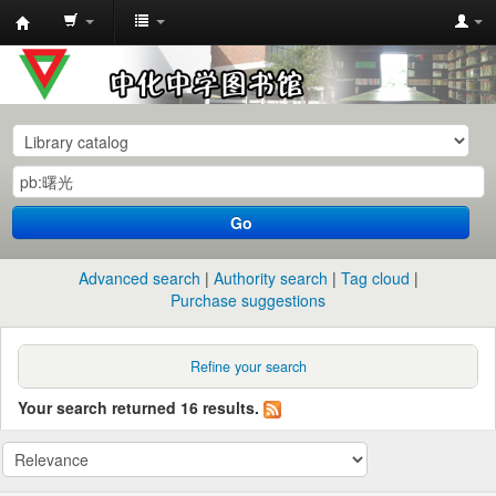
中
化
中
学
图
书
Go
馆
馆
Advanced search
Authority search
Tag cloud
藏
Purchase suggestions
目
录
Refine your search
Your search returned 16 results.