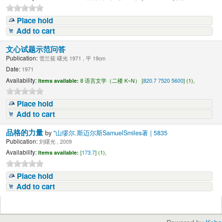
Place hold
Add to cart
文心试题示范问答
Publication:
雪兰莪 曙光 1971 , 平 19cm
Date:
1971
Availability:
Items available:
8 语言文学（二楼 K~N） [
820.7 7520 5600
] (1),
Place hold
Add to cart
品格的力量
by
"山缪尔.斯迈尔斯SamuelSmiles著 | 5835
Publication:
刘曙光 , 2009
Availability:
Items available:
[
173.7
] (1),
Place hold
Add to cart