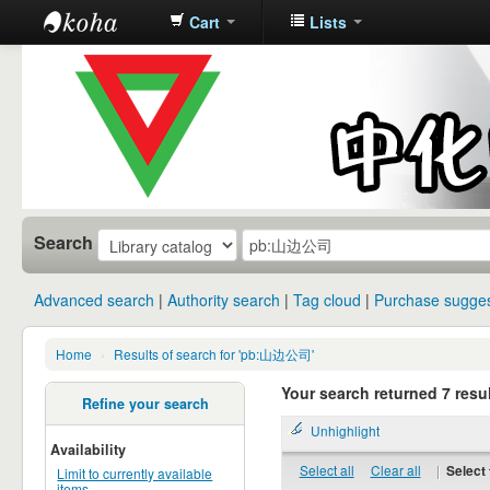
Cart
Lists
中化中学图
书馆馆藏目
录
Search
Advanced search
Authority search
Tag cloud
Purchase sugges
Home
›
Results of search for 'pb:山边公司'
Your search returned 7 resul
Refine your search
Unhighlight
Availability
Select all
Clear all
|
Select 
Limit to currently available
items.