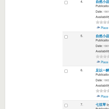
4.
自然小
Publicatio
Date:
198
Availabilit
Place
5.
自然小
Publicatio
Date:
198
Availabilit
Place
6.
足以一
Publicatio
Date:
198
Availabilit
Place
7.
七弦琴
b
Publicatio