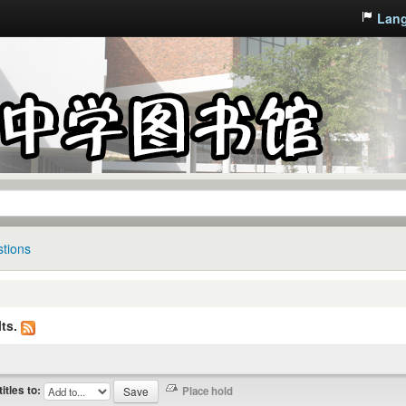
Lan
tions
ts.
titles to: