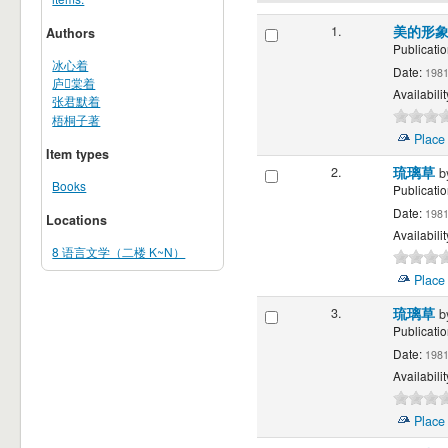
1.
美的形
Authors
Publicatio
冰心着
Date:
198
庐棠着
Availabilit
张君默着
梧桐子著
Place
Item types
2.
琉璃草
b
Books
Publicatio
Date:
198
Locations
Availabilit
8 语言文学（二楼 K~N）
Place
3.
琉璃草
b
Publicatio
Date:
198
Availabilit
Place