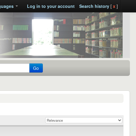
guages
Log in to your account
Search history
[
x
]
Go