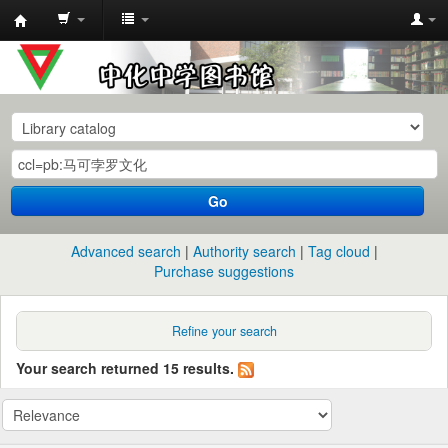
中
化
中
学
图
书
Go
馆
馆
Advanced search
Authority search
Tag cloud
藏
Purchase suggestions
目
录
Refine your search
Your search returned 15 results.