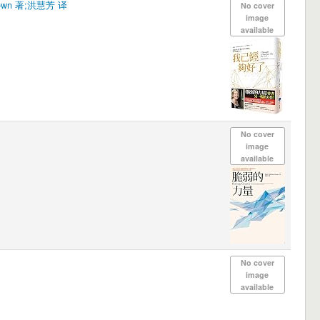
own 著;洪慧芳 译
No cover
image
available
No cover
image
available
No cover
image
available