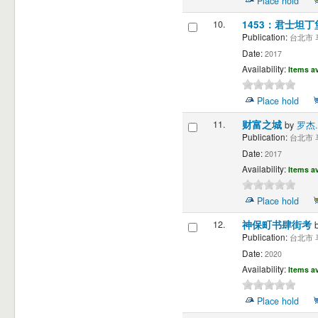
Place hold
10.
1453：君士坦
Publication:
台北市 马
Date:
2017
Availability:
Items av
Place hold
11.
财富之城
by
罗杰.
Publication:
台北市 马
Date:
2017
Availability:
Items av
Place hold
12.
神保町书肆街考
Publication:
台北市 马
Date:
2020
Availability:
Items av
Place hold