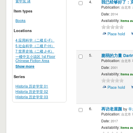
黄中宪 译
4.
我已经够好了：克
Publication:
台北市：马
Item types
Date:
2014
Availability:
Books
Items av
Locations
Place hold
4 应用科学（二楼 E~F）
5 社会科学（二楼 F~H）
7 世界史地（二楼 J~K）
5.
脆弱的力量 Daring
一楼中文小说区 1st Floor
Chinese Fiction Area
Publication:
台北市 马
Show more
Date:
2001
Availability:
Items av
Series
Historia 历史学堂 01
Place hold
Historia 历史学堂 02
Historia 历史学堂 03
6.
再访老屋颜
by
辛
Publication:
台北市 马
Date:
2017
Availability:
Items av