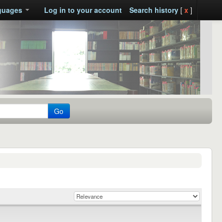
guages
Log in to your account
Search history
[
x
]
Go