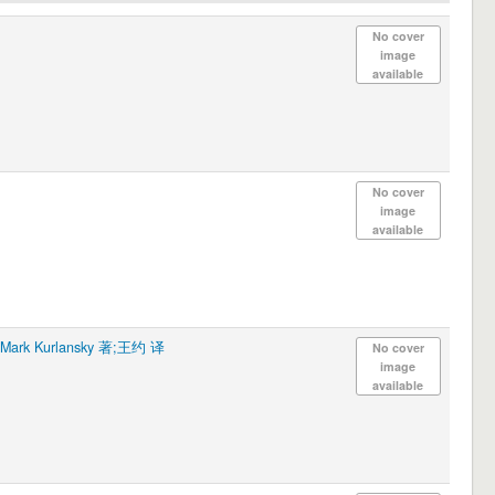
No cover
image
available
No cover
image
available
rk Kurlansky 著;王约 译
No cover
image
available