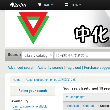
Cart
Lists
中化中学图
书馆馆藏目
录
Search
Advanced search
Authority search
Tag cloud
Purchase sugges
Home
›
Results of search for 'pb:马可孛罗文化'
Your search returned 15 resu
Refine your search
Unhighlight
Availability
Select all
Clear all
|
Select 
Limit to currently available
items.