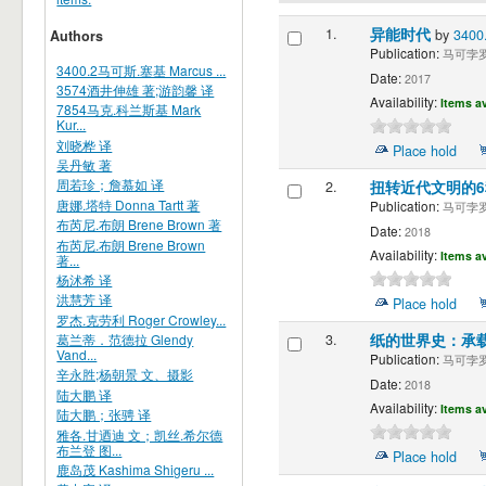
1.
异能时代
by
340
Authors
Publication:
马可孛罗
3400.2马可斯.塞基 Marcus ...
Date:
2017
3574酒井伸雄 著;游韵馨 译
Availability:
Items av
7854马克.科兰斯基 Mark
Kur...
刘晓桦 译
Place hold
吴丹敏 著
周若珍；詹慕如 译
2.
扭转近代文明的
唐娜.塔特 Donna Tartt 著
Publication:
马可孛罗
布芮尼.布朗 Brene Brown 著
Date:
2018
布芮尼.布朗 Brene Brown
Availability:
Items av
著...
杨沭希 译
洪慧芳 译
Place hold
罗杰.克劳利 Roger Crowley...
葛兰蒂．范德拉 Glendy
3.
纸的世界史：承
Vand...
Publication:
马可孛罗
辛永胜;杨朝景 文、摄影
Date:
2018
陆大鹏 译
Availability:
Items av
陆大鹏；张骋 译
雅各.甘迺迪 文；凯丝.希尔德
布兰登 图...
Place hold
鹿岛茂 Kashima Shigeru ...