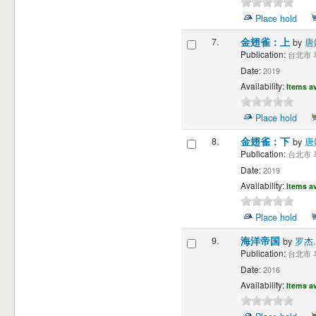
Place hold
7.
金翅雀：上
by
唐娜
Publication:
台北市 马
Date:
2019
Availability:
Items av
Place hold
8.
金翅雀：下
by
唐娜
Publication:
台北市 马
Date:
2019
Availability:
Items av
Place hold
9.
海洋帝国
by
罗杰.
Publication:
台北市 马
Date:
2016
Availability:
Items av