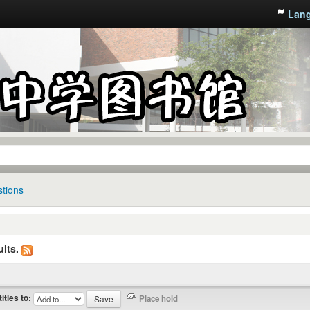
Lan
tions
lts.
titles to: