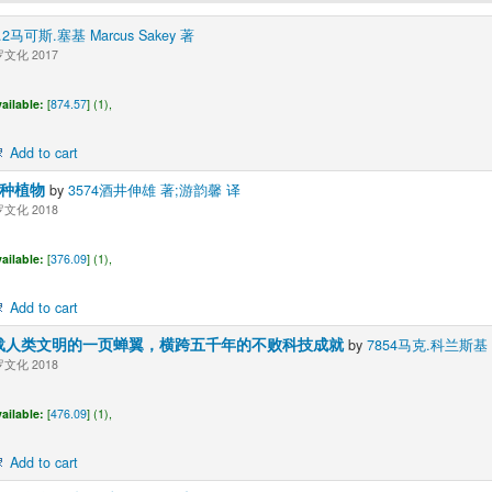
0.2马可斯.塞基 Marcus Sakey 著
文化 2017
ailable:
[
874.57
] (1),
Add to cart
6种植物
by
3574酒井伸雄 著;游韵馨 译
文化 2018
ailable:
[
376.09
] (1),
Add to cart
载人类文明的一页蝉翼，横跨五千年的不败科技成就
by
7854马克.科兰斯基 Ma
文化 2018
ailable:
[
476.09
] (1),
Add to cart