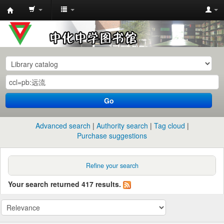
中
化
中
学
图
书
Go
馆
馆
Advanced search
Authority search
Tag cloud
藏
Purchase suggestions
目
录
Refine your search
Your search returned 417 results.