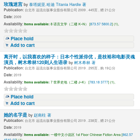
玫瑰迷宫
by
泰塔妮亚.哈迪 Titania Hardie 著
Publication:
台北市 远流出版事业股份有限公司 2009 . 445页 , 赠 21公分
Date:
2009
Availability:
Items available:
8 语言文学（二楼 K~N） [
873.57 5800.2
] (1),
Place hold
Add to cart
离开时，以我喜欢的样子：日本个性派俳优，是枝裕和电影灵魂
演员，树木希林120则人生语录
by
树木希林 著
Publication:
台北市 远流出版事业股份有限公司 2019 . 295页 , 购 19公分
Date:
2019
Availability:
Items available:
7 世界史地（二楼 J~K） [
783.18 3777
] (1),
Place hold
Add to cart
她的名字是
by
赵南柱 著
Publication:
台北市 远流出版事业股份有限公司 2019 . 238页 , 赠 21公分
Date:
2019
Availability:
Items available:
一楼中文小说区 1st Floor Chinese Fiction Area [
862.57
4540-02
] (1),