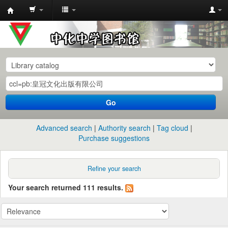
中
化
中
学
图
书
Go
馆
馆
Advanced search
Authority search
Tag cloud
藏
Purchase suggestions
目
录
Refine your search
Your search returned 111 results.