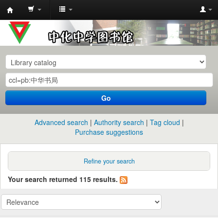
中
化
中
学
图
书
Go
馆
馆
Advanced search
Authority search
Tag cloud
藏
Purchase suggestions
目
录
Refine your search
Your search returned 115 results.