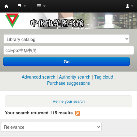
中
化
中
学
图
书
Go
馆
馆
Advanced search
Authority search
Tag cloud
藏
Purchase suggestions
目
录
Refine your search
Your search returned 115 results.