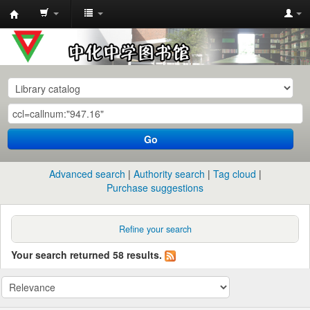
中
化
中
学
图
书
Go
馆
馆
Advanced search
Authority search
Tag cloud
藏
Purchase suggestions
目
录
Refine your search
Your search returned 58 results.