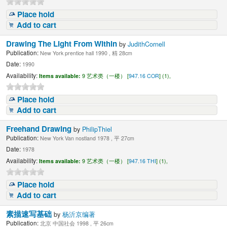
Place hold
Add to cart
Drawing The Light From Within
by
JudithCornell
Publication:
New York prentice hall 1990 , 精 28cm
Date:
1990
Availability:
Items available:
9 艺术类（一楼） [
947.16 COR
] (1),
Place hold
Add to cart
Freehand Drawing
by
PhilipThiel
Publication:
New York Van nostland 1978 , 平 27cm
Date:
1978
Availability:
Items available:
9 艺术类（一楼） [
947.16 THI
] (1),
Place hold
Add to cart
素描速写基础
by
杨沂京编著
Publication:
北京 中国社会 1998 , 平 26cm