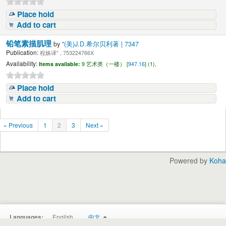
Place hold
Add to cart
铅笔素描肌理
by
"(美)J.D.希尔贝利著 | 7347
Publication:
程姝译" , 753224766X
Availability:
Items available:
9 艺术类（一楼） [
947.16
] (1),
Place hold
Add to cart
« Previous
1
2
3
Next »
Powered by
Koha
English
中文
Languages: