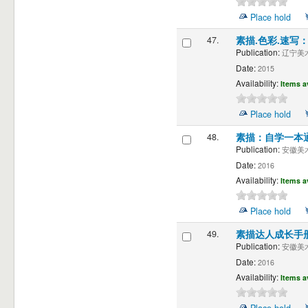
Place hold
47.
素描.色彩.速写
Publication:
辽宁美术
Date:
2015
Availability:
Items a
Place hold
48.
素描：自学一本
Publication:
安徽美术
Date:
2016
Availability:
Items a
Place hold
49.
素描达人成长手
Publication:
安徽美术
Date:
2016
Availability:
Items a
Place hold