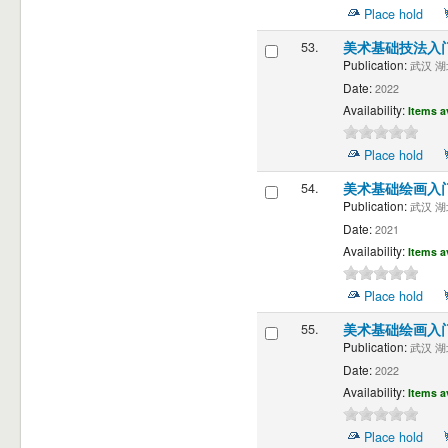
Place hold
53.
美术基础技法入
Publication:
武汉 湖北
Date:
2022
Availability:
Items a
Place hold
54.
美术基础绘画入
Publication:
武汉 湖北
Date:
2021
Availability:
Items a
Place hold
55.
美术基础绘画入
Publication:
武汉 湖北
Date:
2022
Availability:
Items a
Place hold