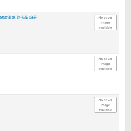
650糜淑娥;刘韦晶 编著
No cover
image
available
No cover
image
available
No cover
image
available