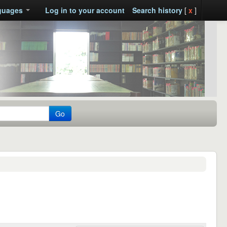
guages
Log in to your account
Search history
[
x
]
Go