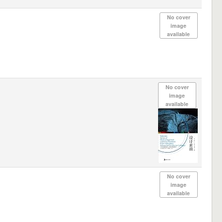
No cover
image
available
No cover
image
available
No cover
image
available