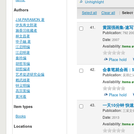
Unhighlight
Authors
Select all
Clear all
|
Select 
J.M.PARAMON 著
伊东寿太郎著
41.
黄国强画集-速
施香沱收藏者
Publication:
792 2
林文昌著
Date:
2007
毕子融 著
Availability:
Items a
江启明编
江启明著
秦吟编
Place hold
胡哲等编
胡哲编译
42.
会拿笔就会画：
艺术促进研究会编
Publication:
吴琪仁译" 
赖武雄著
Availability:
Items a
钟义明编
高宗英编
Place hold
黄河着
43.
一天10分钟 快
Item types
Publication:
三采文化 
Books
Date:
2013
Availability:
Items a
Locations