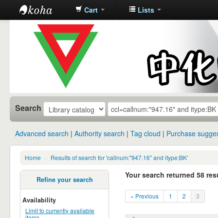
Cart
Lists
中化中学图
书馆馆藏目
录
Search
Advanced search
Authority search
Tag cloud
Purchase sugges
Home
›
Results of search for 'callnum:"947.16" and itype:BK'
Your search returned 58 resu
Refine your search
« Previous
1
2
3
Availability
Limit to currently available
items.