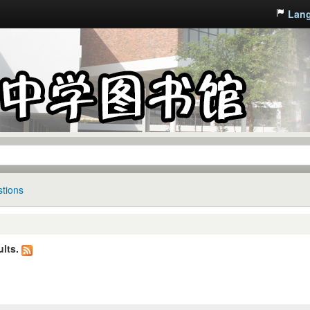
Lan
tions
lts.