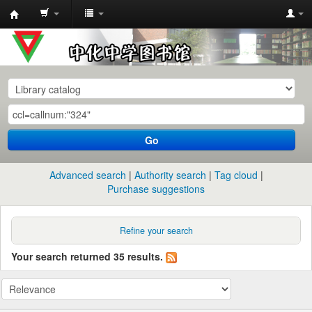
中
化
中
学
图
书
Go
馆
馆
Advanced search
Authority search
Tag cloud
藏
Purchase suggestions
目
录
Refine your search
Your search returned 35 results.