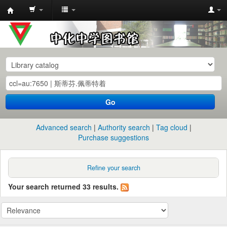
中
化
中
学
图
书
Go
馆
馆
Advanced search
Authority search
Tag cloud
藏
Purchase suggestions
目
录
Refine your search
Your search returned 33 results.