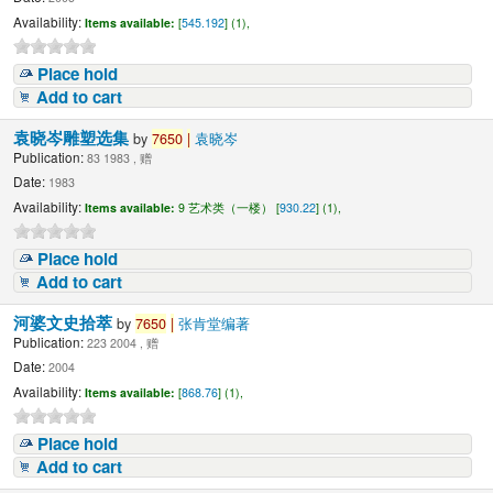
Availability:
Items available:
[
545.192
] (1),
Place hold
Add to cart
袁晓岑雕塑选集
by
7650
|
袁晓岑
Publication:
83 1983 , 赠
Date:
1983
Availability:
Items available:
9 艺术类（一楼） [
930.22
] (1),
Place hold
Add to cart
河婆文史拾萃
by
7650
|
张肯堂编著
Publication:
223 2004 , 赠
Date:
2004
Availability:
Items available:
[
868.76
] (1),
Place hold
Add to cart