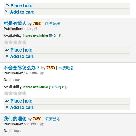
Place hold
Add to cart
都是有情人
by
7650
|
刘汶錝著
Publication:
1064 , 赠
Availability:
Items available:
[
542
] (1),
Place hold
Add to cart
不会交际怎么办？
by
7650
|
林庆昭著
Publication:
140 2004 , 赠
Date:
2004
Availability:
Items available:
[
192.32
] (1),
Place hold
Add to cart
我们的理想
by
7650
|
陈庆昌著
Publication:
566 1998 , 赠
Date:
1998