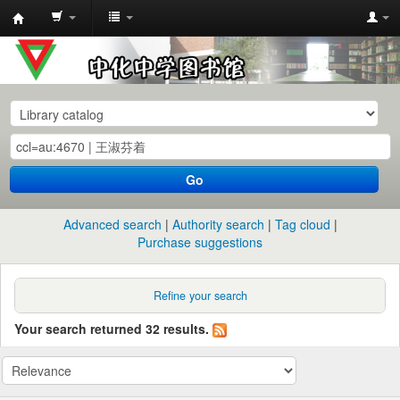
中
化
中
学
图
书
Go
馆
馆
Advanced search
Authority search
Tag cloud
藏
Purchase suggestions
目
录
Refine your search
Your search returned 32 results.