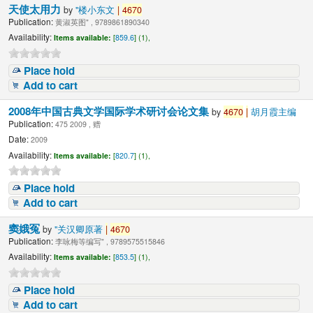
天使太用力
by
"楼小东文
|
4670
Publication:
黄淑英图" , 9789861890340
Availability:
Items available:
[
859.6
] (1),
Place hold
Add to cart
2008年中国古典文学国际学术研讨会论文集
by
4670
|
胡月霞主编
Publication:
475 2009 , 赠
Date:
2009
Availability:
Items available:
[
820.7
] (1),
Place hold
Add to cart
窦娥冤
by
"关汉卿原著
|
4670
Publication:
李咏梅等编写" , 9789575515846
Availability:
Items available:
[
853.5
] (1),
Place hold
Add to cart