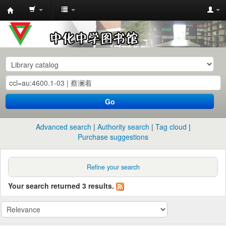
中
化
中
学
图
书
Go
馆
馆
Advanced search
Authority search
Tag cloud
藏
Purchase suggestions
目
录
Refine your search
Your search returned 3 results.