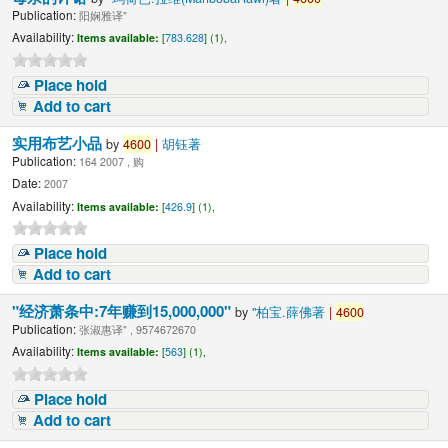
Publication:
阳娴雅译"
Availability:
Items available:
[
783.628
] (1),
Place hold
Add to cart
实用布艺小品
by
4600
|
胡钰著
Publication:
164 2007 , 购
Date:
2007
Availability:
Items available:
[
426.9
] (1),
Place hold
Add to cart
"经济萧条中:7年赚到15,000,000"
by
"柏宝.薛佛著
|
4600
Publication:
张淑惠译" , 9574672670
Availability:
Items available:
[
563
] (1),
Place hold
Add to cart