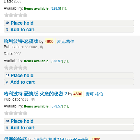
Date:
2005
Availability:
Items available:
[
628.5
] (1),
Place hold
Add to cart
哈利波特-恶搞版
by
4600
|
麦克.格伯
Publication:
83 2002 , 购
Date:
2002
Availability:
Items available:
[
873.57
] (1),
Place hold
Add to cart
哈利波特-恶搞版-火急的秘密 2
by
4600
|
麦可.格伯
Publication:
83 , 购
Availability:
Items available:
[
873.57
] (1),
Place hold
Add to cart
母亲的许诺
by
"玛荷芭.拉维(MahbobaRawi)著
|
4600