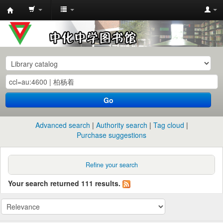
中
化
中
学
图
书
Go
馆
馆
Advanced search
Authority search
Tag cloud
藏
Purchase suggestions
目
录
Refine your search
Your search returned 111 results.