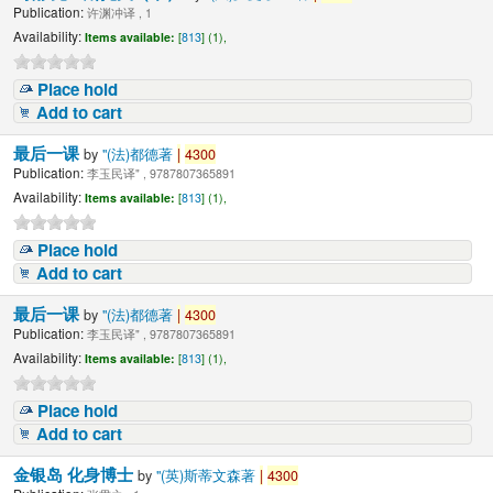
Publication:
许渊冲译 , 1
Availability:
Items available:
[
813
] (1),
Place hold
Add to cart
最后一课
by
"(法)都德著
|
4300
Publication:
李玉民译" , 9787807365891
Availability:
Items available:
[
813
] (1),
Place hold
Add to cart
最后一课
by
"(法)都德著
|
4300
Publication:
李玉民译" , 9787807365891
Availability:
Items available:
[
813
] (1),
Place hold
Add to cart
金银岛 化身博士
by
"(英)斯蒂文森著
|
4300