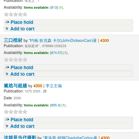
Publication:
张贯之 , 1
Availability:
Items available:
[
813
] (1),
Place hold
Add to cart
三口棺材
by
"约翰.狄克森.卡尔(JohnDicksonCarr)著
|
4300
Publication:
翁裕庭译" , 9789861206233
Availability:
Items available:
[
874.57
] (1),
Place hold
Add to cart
尴尬与超越
by
4300
|
李立主编
Publication:
1070 2000 , 赠
Date:
2000
Availability:
Items available:
[
895.4
] (1),
Place hold
Add to cart
这就是当代摄影
by
"夏洛蒂.柯顿CharlotteCotton著
|
4300