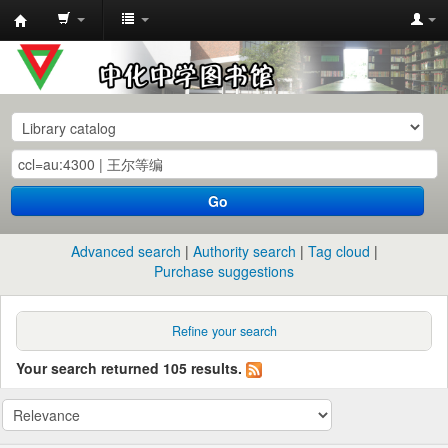
中
化
中
学
图
书
Go
馆
馆
Advanced search
Authority search
Tag cloud
藏
Purchase suggestions
目
录
Refine your search
Your search returned 105 results.