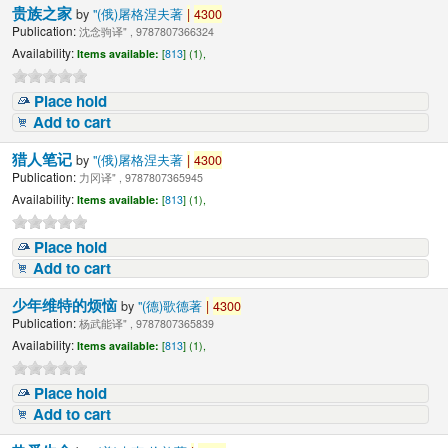
贵族之家
by
"(俄)屠格涅夫著
|
4300
Publication:
沈念驹译" , 9787807366324
Availability:
Items available:
[
813
] (1),
Place hold
Add to cart
猎人笔记
by
"(俄)屠格涅夫著
|
4300
Publication:
力冈译" , 9787807365945
Availability:
Items available:
[
813
] (1),
Place hold
Add to cart
少年维特的烦恼
by
"(德)歌德著
|
4300
Publication:
杨武能译" , 9787807365839
Availability:
Items available:
[
813
] (1),
Place hold
Add to cart