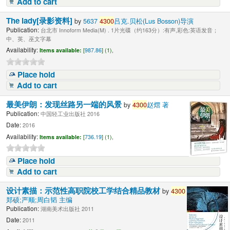
Add to cart
The lady[录影资料]
by
5637
4300
吕克.贝松(Lus Bosson)导演
Publication:
台北市 Innoform Media(M) . 1片光碟（约163分）:有声,彩色:英语发音；
中、英、巫文字幕
Availability:
Items available:
[
987.86
] (1),
Place hold
Add to cart
最美伊朗：发现丝路另一端的风景
by
4300
赵熠 著
Publication:
中国轻工业出版社 2016
Date:
2016
Availability:
Items available:
[
736.19
] (1),
Place hold
Add to cart
设计素描：示范性高职院校工学结合精品教材
by
4300
郑硕;严顺;周白韬 主编
Publication:
湖南美术出版社 2011
Date:
2011