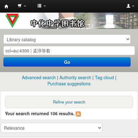
中
化
中
学
图
书
Go
馆
馆
Advanced search
Authority search
Tag cloud
藏
Purchase suggestions
目
录
Refine your search
Your search returned 106 results.