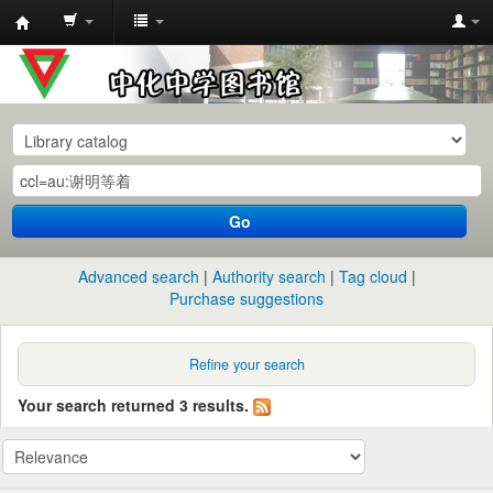
中
化
中
学
图
书
Go
馆
馆
Advanced search
Authority search
Tag cloud
藏
Purchase suggestions
目
录
Refine your search
Your search returned 3 results.