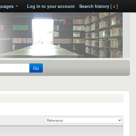
guages
Log in to your account
Search history
[
x
]
Go