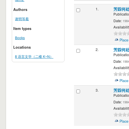
1.
芳踪何
Authors
Publicatio
谢明等着
Date:
198
Availabilit
Item types
Books
Place
Locations
2.
芳踪何
Publicatio
8 语言文学（二楼 K~N）
Date:
198
Availabilit
Place
3.
芳踪何
Publicatio
Date:
198
Availabilit
Place