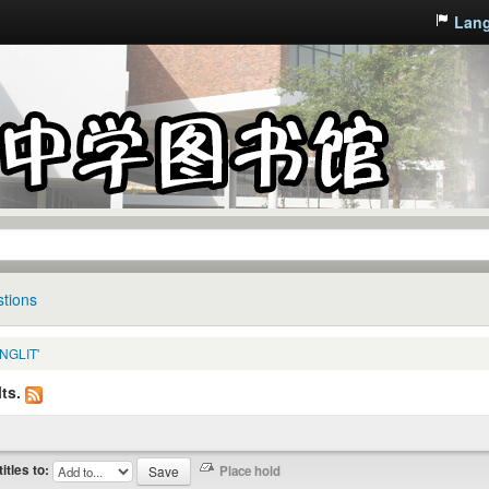
Lan
tions
INGLIT'
ts.
titles to: