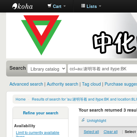
Cart
Lists
中化中学图
书馆馆藏目
录
Search
Advanced search
Authority search
Tag cloud
Purchase sugges
Home
›
Results of search for 'au:谢明等着 and itype:BK and location:8L
Your search returned 3 resul
Refine your search
Unhighlight
Availability
Select all
Clear all
|
Select 
Limit to currently available
items.