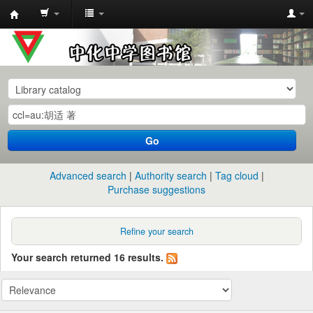
中
化
中
学
图
书
Go
馆
馆
Advanced search
Authority search
Tag cloud
藏
Purchase suggestions
目
录
Refine your search
Your search returned 16 results.