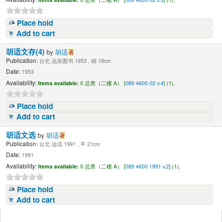
Place hold
Add to cart
胡适文存(4)
by
胡适
著
Publication:
台北 远东图书 1953 , 精 19cm
Date:
1953
Availability:
Items available:
0 总类（二楼 A） [
089 4600-02 v.4
] (1),
Place hold
Add to cart
胡适文选
by
胡适
著
Publication:
台北 远流 1991 , 平 21cm
Date:
1991
Availability:
Items available:
0 总类（二楼 A） [
089 4600 1991 v.2
] (1),
Place hold
Add to cart