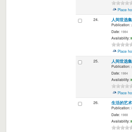
Place ho
24.
人间世选集(
Publication:
Date:
1984
Availability:
I
Place ho
25.
人间世选集(
Publication:
Date:
1984
Availability:
I
Place ho
26.
生活的艺
Publication:
Date:
1988
Availability:
I