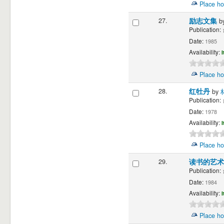
Place ho
27.
励志文集
b
Publication:
Date:
1985
Availability:
I
Place ho
28.
红牡丹
by
Publication:
Date:
1978
Availability:
I
Place ho
29.
读书的艺
Publication:
Date:
1984
Availability:
I
Place ho