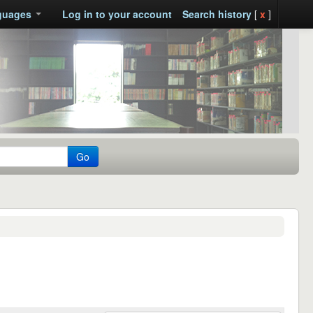
guages
Log in to your account
Search history
[
x
]
Go