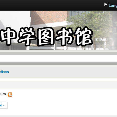
Lan
tions
lts.
xt »