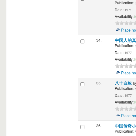
Publication:
Date:
1971
Availability:
I
Place ho
34.
中国人的
Publication:
Date:
1977
Availability:
I
Place ho
35.
八十自叙
b
Publication:
Date:
1977
Availability:
I
Place ho
36.
中国传奇
Publication: