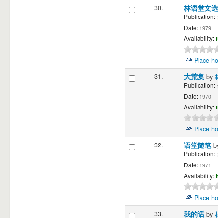
30.
林语堂文
Publication:
Date:
1979
Availability:
I
Place ho
31.
大荒集
by
Publication:
Date:
1970
Availability:
I
Place ho
32.
语堂随笔
b
Publication:
Date:
1971
Availability:
I
Place ho
33.
我的话
by