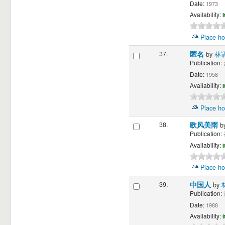
Date:
1973
Availability:
I
Place ho
37.
匿名
by
林
Publication:
Date:
1958
Availability:
I
Place ho
38.
欧风美雨
b
Publication:
Availability:
I
Place ho
39.
中国人
by
Publication:
Date:
1988
Availability:
I