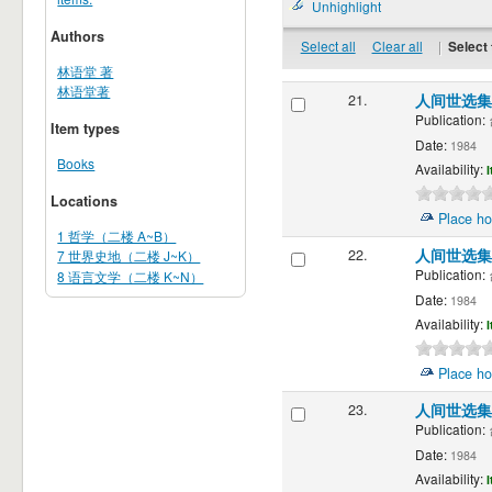
Unhighlight
Authors
Select all
Clear all
|
Select 
林语堂 著
林语堂著
21.
人间世选集(
Publication:
Item types
Date:
1984
Books
Availability:
I
Locations
Place ho
1 哲学（二楼 A~B）
22.
人间世选集(
7 世界史地（二楼 J~K）
Publication:
8 语言文学（二楼 K~N）
Date:
1984
Availability:
I
Place ho
23.
人间世选集(
Publication:
Date:
1984
Availability:
I