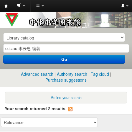
中
化
中
学
图
书
Go
馆
馆
Advanced search
Authority search
Tag cloud
藏
Purchase suggestions
目
录
Refine your search
Your search returned 2 results.