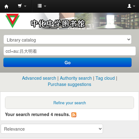
中
化
中
学
图
书
Go
馆
馆
Advanced search
Authority search
Tag cloud
藏
Purchase suggestions
目
录
Refine your search
Your search returned 4 results.