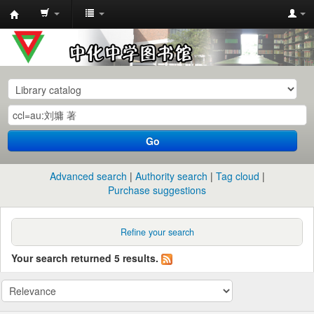
中
化
中
学
图
书
Go
馆
馆
Advanced search
Authority search
Tag cloud
藏
Purchase suggestions
目
录
Refine your search
Your search returned 5 results.