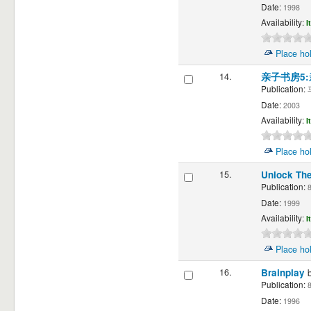
Date:
1998
Availability:
I
Place ho
14.
亲子书房5
Publication:
马
Date:
2003
Availability:
I
Place ho
15.
Unlock The
Publication:
8
Date:
1999
Availability:
I
Place ho
16.
Brainplay
Publication:
8
Date:
1996