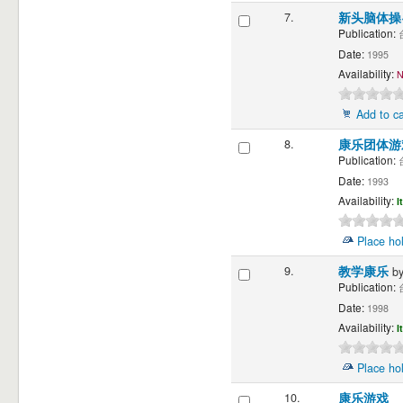
7.
新头脑体操
Publication:
台
Date:
1995
Availability:
N
Add to ca
8.
康乐团体
Publication:
台
Date:
1993
Availability:
I
Place ho
9.
教学康乐
b
Publication:
台
Date:
1998
Availability:
I
Place ho
10.
康乐游戏