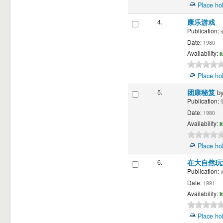
Place ho
4.
康乐游戏
Publication:
香
Date:
1980
Availability:
I
Place ho
5.
团康秘笈
b
Publication:
香
Date:
1980
Availability:
I
Place ho
6.
在大自然
Publication:
台
Date:
1991
Availability:
I
Place ho