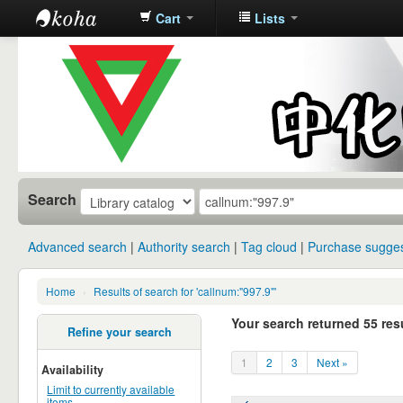
Cart
Lists
中化中学图
书馆馆藏目
录
Search
Advanced search
Authority search
Tag cloud
Purchase sugges
Home
›
Results of search for 'callnum:"997.9"'
Your search returned 55 resu
Refine your search
1
2
3
Next »
Availability
Limit to currently available
items.