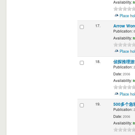
Availability:
I
Place ho
17.
Arrow Wo
Publication:
8
Availability:
I
Place ho
18.
侦探推理
Publication:
2
Date:
2006
Availability:
I
Place ho
19.
500多个
Publication:
2
Date:
2006
Availability:
I