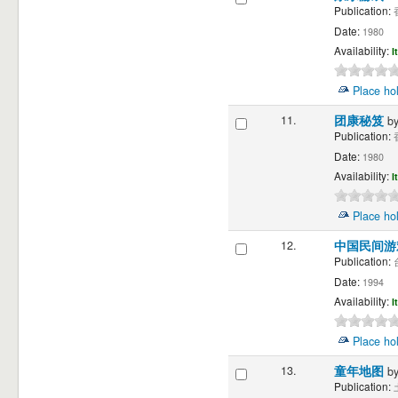
Publication:
香
Date:
1980
Availability:
I
Place ho
11.
团康秘笈
b
Publication:
香
Date:
1980
Availability:
I
Place ho
12.
中国民间
Publication:
台
Date:
1994
Availability:
I
Place ho
13.
童年地图
b
Publication:
土