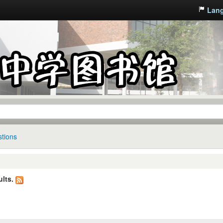
Lan
tions
lts.