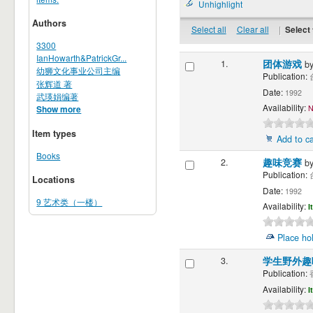
Unhighlight
Authors
Select all
Clear all
|
Select 
3300
IanHowarth&PatrickGr...
1.
团体游戏
b
幼狮文化事业公司主编
Publication:
台
张辉道 著
Date:
1992
武瑛娟编著
Availability:
N
Show more
Item types
Add to ca
Books
2.
趣味竞赛
b
Publication:
台
Locations
Date:
1992
9 艺术类（一楼）
Availability:
I
Place ho
3.
学生野外
Publication:
香
Availability:
I