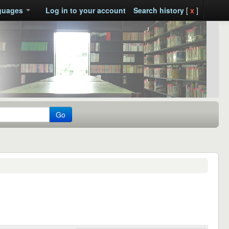
guages
Log in to your account
Search history
[
x
]
Go