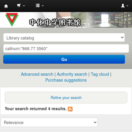
中
化
中
学
图
书
Go
馆
馆
Advanced search
Authority search
Tag cloud
藏
Purchase suggestions
目
录
Refine your search
Your search returned 4 results.