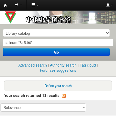
中
化
中
学
图
书
Go
馆
馆
Advanced search
Authority search
Tag cloud
藏
Purchase suggestions
目
录
Refine your search
Your search returned 13 results.