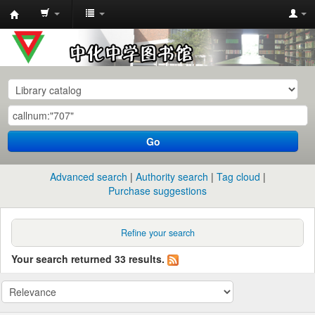
中
化
中
学
图
书
Go
馆
馆
Advanced search
Authority search
Tag cloud
藏
Purchase suggestions
目
录
Refine your search
Your search returned 33 results.