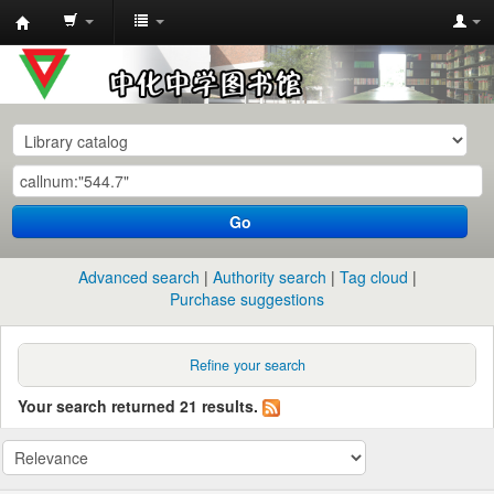
中
化
中
学
图
书
Go
馆
馆
Advanced search
Authority search
Tag cloud
藏
Purchase suggestions
目
录
Refine your search
Your search returned 21 results.