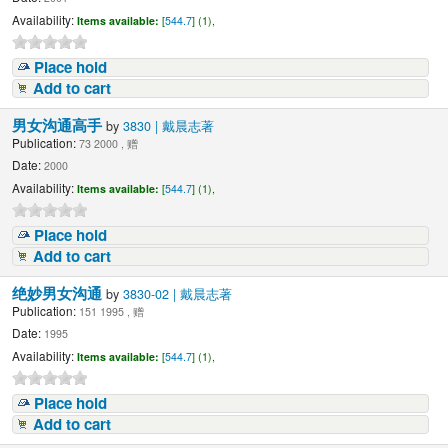
Availability:
Items available:
[
544.7
] (1),
Place hold
Add to cart
男女沟通高手
by
3830 | 戴晨志著
Publication:
73 2000 , 赠
Date:
2000
Availability:
Items available:
[
544.7
] (1),
Place hold
Add to cart
绝妙男女沟通
by
3830-02 | 戴晨志著
Publication:
151 1995 , 赠
Date:
1995
Availability:
Items available:
[
544.7
] (1),
Place hold
Add to cart