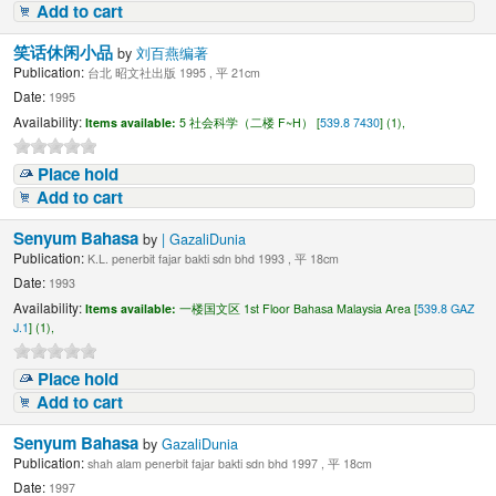
Add to cart
笑话休闲小品
by
刘百燕编著
Publication:
台北 昭文社出版 1995 , 平 21cm
Date:
1995
Availability:
Items available:
5 社会科学（二楼 F~H） [
539.8 7430
] (1),
Place hold
Add to cart
Senyum Bahasa
by
| GazaliDunia
Publication:
K.L. penerbit fajar bakti sdn bhd 1993 , 平 18cm
Date:
1993
Availability:
Items available:
一楼国文区 1st Floor Bahasa Malaysia Area [
539.8 GAZ
J.1
] (1),
Place hold
Add to cart
Senyum Bahasa
by
GazaliDunia
Publication:
shah alam penerbit fajar bakti sdn bhd 1997 , 平 18cm
Date:
1997