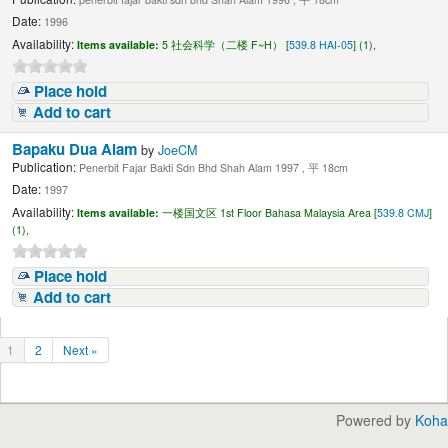
Date:
1996
Availability:
Items available:
5 社会科学（二楼 F~H） [
539.8 HAI-05
] (1),
Place hold
Add to cart
Bapaku Dua Alam
by
JoeCM
Publication:
Penerbit Fajar Bakti Sdn Bhd Shah Alam 1997 , 平 18cm
Date:
1997
Availability:
Items available:
一楼国文区 1st Floor Bahasa Malaysia Area [
539.8 CMJ
]
(1),
Place hold
Add to cart
1
2
Next »
Powered by
Koha