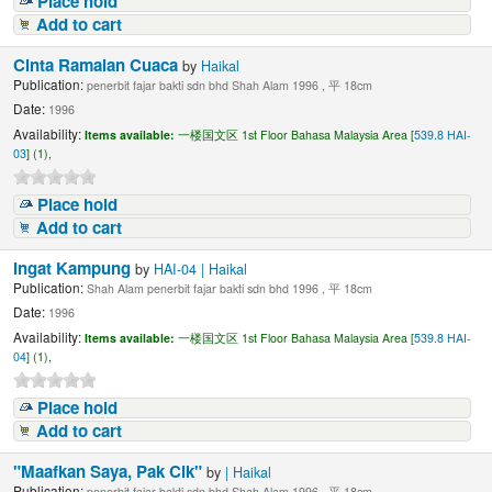
Place hold
Add to cart
Cinta Ramalan Cuaca
by
Haikal
Publication:
penerbit fajar bakti sdn bhd Shah Alam 1996 , 平 18cm
Date:
1996
Availability:
Items available:
一楼国文区 1st Floor Bahasa Malaysia Area [
539.8 HAI-
03
] (1),
Place hold
Add to cart
Ingat Kampung
by
HAI-04 | Haikal
Publication:
Shah Alam penerbit fajar bakti sdn bhd 1996 , 平 18cm
Date:
1996
Availability:
Items available:
一楼国文区 1st Floor Bahasa Malaysia Area [
539.8 HAI-
04
] (1),
Place hold
Add to cart
"Maafkan Saya, Pak Cik"
by
| Haikal
Publication:
penerbit fajar bakti sdn bhd Shah Alam 1996 , 平 18cm