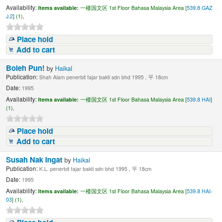
Availability:
Items available:
一楼国文区 1st Floor Bahasa Malaysia Area [
539.8 GAZ
J.2
] (1),
Place hold
Add to cart
Boleh Pun!
by
Haikal
Publication:
Shah Alam penerbit fajar bakti sdn bhd 1995 , 平 18cm
Date:
1995
Availability:
Items available:
一楼国文区 1st Floor Bahasa Malaysia Area [
539.8 HAI
]
(1),
Place hold
Add to cart
Susah Nak Ingat
by
Haikal
Publication:
K.L. penerbit fajar bakti sdn bhd 1995 , 平 18cm
Date:
1995
Availability:
Items available:
一楼国文区 1st Floor Bahasa Malaysia Area [
539.8 HAI-
03
] (1),