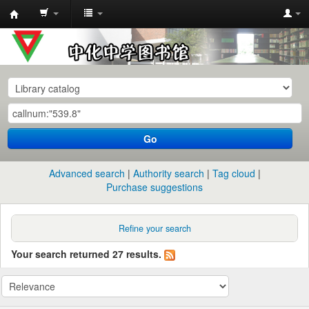
中
化
中
学
图
书
Go
馆
馆
Advanced search
Authority search
Tag cloud
藏
Purchase suggestions
目
录
Refine your search
Your search returned 27 results.