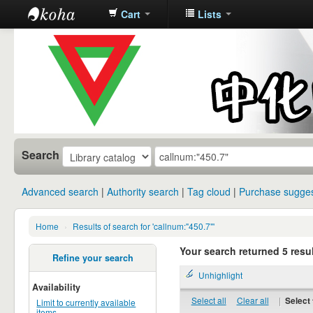
Cart
Lists
中化中学图
书馆馆藏目
录
Search
Advanced search
Authority search
Tag cloud
Purchase sugges
Home
›
Results of search for 'callnum:"450.7"'
Your search returned 5 resul
Refine your search
Unhighlight
Availability
Select all
Clear all
|
Select 
Limit to currently available
items.