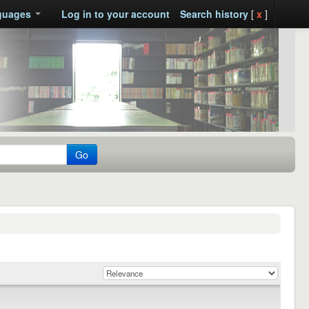
guages
Log in to your account
Search history
[
x
]
Go