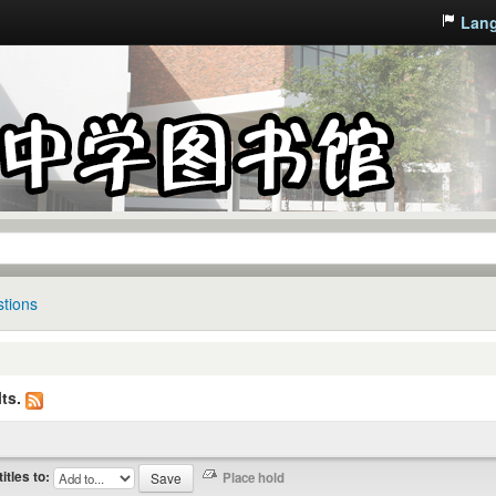
Lan
tions
ts.
titles to: