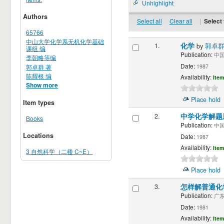
Unhighlight
Authors
Select all
Clear all
|
Select 
65766
中山大学化学系无机化学基础
1.
化学
by
郭卓群
课组 编
Publication:
中国 
李朝略等编
Date:
郭卓群 著
1987
陈耀根 编
Availability:
Item
Show more
Place hold
Item types
2.
中学化学解题
Books
Publication:
中国 
Locations
Date:
1987
Availability:
Item
3 自然科学（二楼 C~E）
Place hold
3.
怎样解普通化
Publication:
广东 
Date:
1981
Availability:
Item