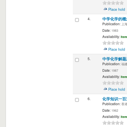
Place hold
4.
中学化学的概
Publication:
上海 
Date:
1983
Availability:
Item
Place hold
5.
中学化学解题
Publication:
福建
Date:
1987
Availability:
Item
Place hold
6.
化学知识一
Publication:
香港 
Date:
1962
Availability:
Item