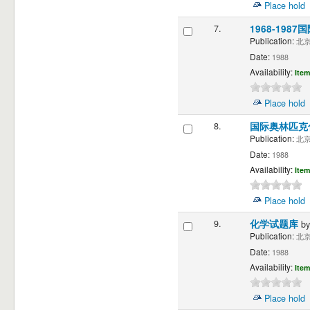
Place hold
7.
1968-19
Publication:
北京 
Date:
1988
Availability:
Item
Place hold
8.
国际奥林匹克
Publication:
北京 
Date:
1988
Availability:
Item
Place hold
9.
化学试题库
b
Publication:
北京 
Date:
1988
Availability:
Item
Place hold