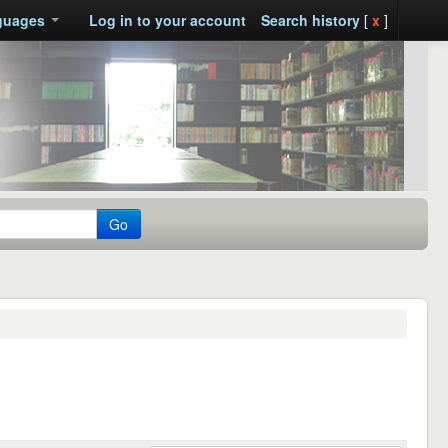
guages
Log in to your account
Search history
[
x
]
Go