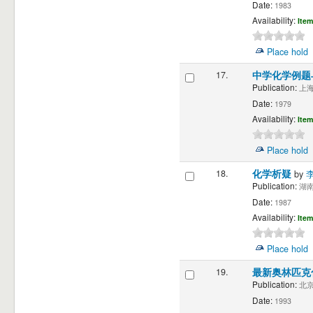
Date:
1983
Availability:
Item
Place hold
17.
中学化学例题
Publication:
上海 
Date:
1979
Availability:
Item
Place hold
18.
化学析疑
by
Publication:
湖南 
Date:
1987
Availability:
Item
Place hold
19.
最新奥林匹克
Publication:
北京 
Date:
1993