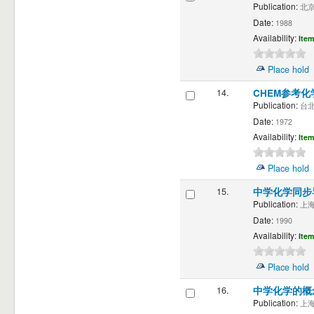
Publication:
北京 
Date:
1988
Availability:
Item
Place hold
14.
CHEM参考
Publication:
台北 
Date:
1972
Availability:
Item
Place hold
15.
中学化学同步
Publication:
上海 
Date:
1990
Availability:
Item
Place hold
16.
中学化学的概
Publication:
上海 