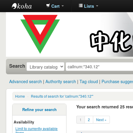
Cart
Lists
中化中学图
书馆馆藏目
录
Search
Advanced search
Authority search
Tag cloud
Purchase sugges
Home
›
Results of search for 'callnum:"340.12"'
Your search returned 25 resu
Refine your search
1
2
Next »
Availability
Limit to currently available
items.