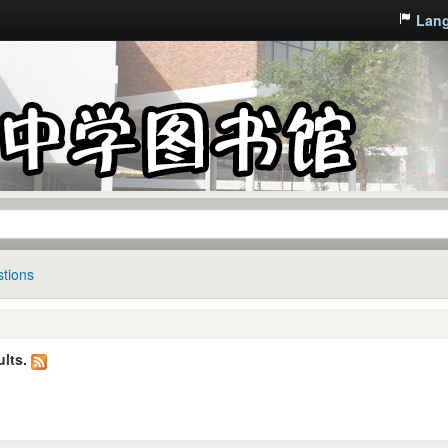
Lan
tions
lts.