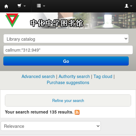
中
化
中
学
图
书
Go
馆
馆
Advanced search
Authority search
Tag cloud
藏
Purchase suggestions
目
录
Refine your search
Your search returned 135 results.