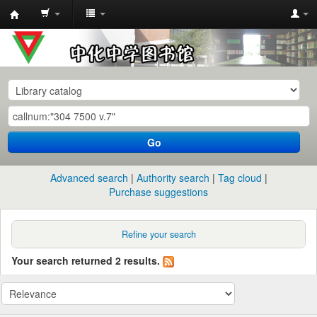
中
化
中
学
图
书
Go
馆
馆
Advanced search
Authority search
Tag cloud
藏
Purchase suggestions
目
录
Refine your search
Your search returned 2 results.