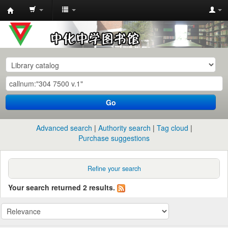
中
化
中
学
图
书
Go
馆
馆
Advanced search
Authority search
Tag cloud
藏
Purchase suggestions
目
录
Refine your search
Your search returned 2 results.