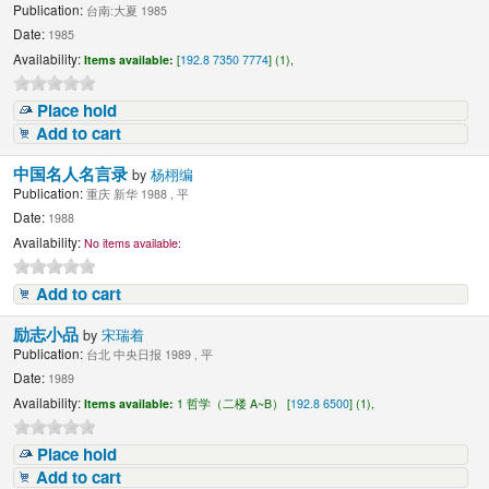
Publication:
台南:大夏 1985
Date:
1985
Availability:
Items available:
[
192.8 7350 7774
] (1),
Place hold
Add to cart
中国名人名言录
by
杨栩编
Publication:
重庆 新华 1988 , 平
Date:
1988
Availability:
No items available:
Add to cart
励志小品
by
宋瑞着
Publication:
台北 中央日报 1989 , 平
Date:
1989
Availability:
Items available:
1 哲学（二楼 A~B） [
192.8 6500
] (1),
Place hold
Add to cart