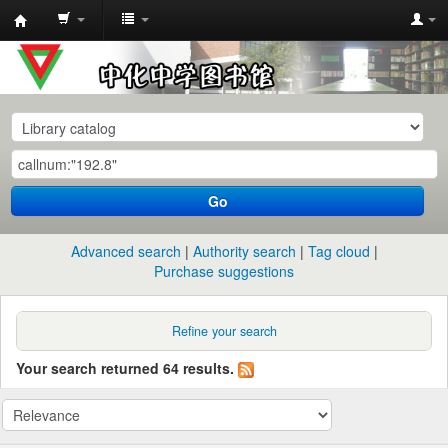
中
化
中
学
图
书
Go
馆
馆
Advanced search
Authority search
Tag cloud
藏
Purchase suggestions
目
录
Refine your search
Your search returned 64 results.