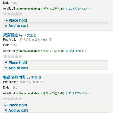
Date:
1990
Availability:
Items available:
1 哲学（二楼 A~B） [
192.8 7320 v.2
] (1),
Place hold
Add to cart
箴言精选
by
何文沥着
Publication:
香港 广益出版集 1983 , 平
Date:
1983
Availability:
Items available:
1 哲学（二楼 A~B） [
192.8 7650
] (1),
Place hold
Add to cart
警语名句词典
by
李夏编
Publication:
北京 长征 1980 , 平
Date:
1980
Availability:
Items available:
1 哲学（二楼 A~B） [
192.8 4700 v.2
] (1),
Place hold
Add to cart