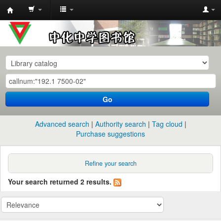
中
化
中
学
图
书
Go
馆
馆
Advanced search
Authority search
Tag cloud
藏
Purchase suggestions
目
录
Refine your search
Your search returned 2 results.