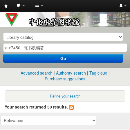
中
化
中
学
图
书
Go
馆
馆
Advanced search
Authority search
Tag cloud
藏
Purchase suggestions
目
录
Refine your search
Your search returned 30 results.