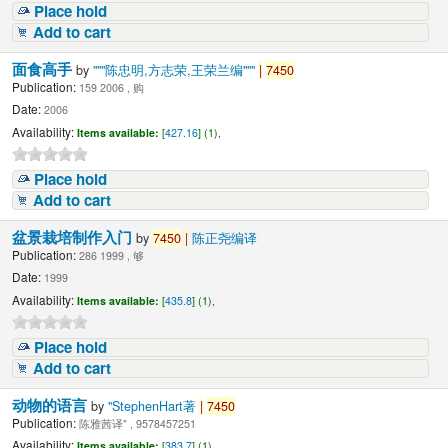
Place hold
Add to cart
面食高手
by
"""陈忠明,方志荣,王荣兰编"""
|
7450
Publication:
159 2006 , 购
Date:
2006
Availability:
Items available:
[
427.16
] (1),
Place hold
Add to cart
盆景栽培制作入门
by
7450
|
陈正尧编译
Publication:
286 1999 , 够
Date:
1999
Availability:
Items available:
[
435.8
] (1),
Place hold
Add to cart
动物的语言
by
"StephenHart著
|
7450
Publication:
陈雅茜译" , 9578457251
Availability:
Items available:
[
383.7
] (1),