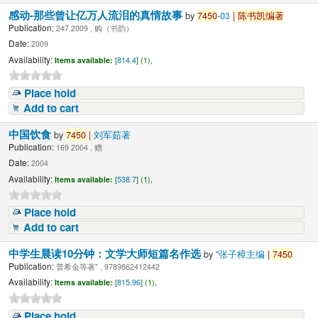
感动-那些曾让亿万人流泪的真情故事
by
7450
-03
|
陈书凯编著
Publication:
247 2009 , 购（书韵）
Date:
2009
Availability:
Items available:
[
814.4
] (1),
Place hold
Add to cart
中国饮食
by
7450
|
刘军茹著
Publication:
169 2004 , 赠
Date:
2004
Availability:
Items available:
[
538.7
] (1),
Place hold
Add to cart
中学生晨读10分钟：文学大师短篇名作选
by
"张子樟主编
|
7450
Publication:
普希金等著" , 9789862412442
Availability:
Items available:
[
815.96
] (1),
Place hold