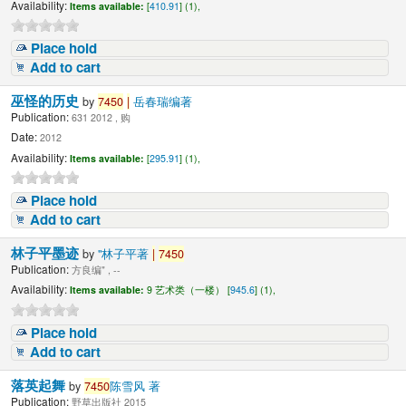
Availability:
Items available:
[
410.91
] (1),
Place hold
Add to cart
巫怪的历史
by
7450
|
岳春瑞编著
Publication:
631 2012 , 购
Date:
2012
Availability:
Items available:
[
295.91
] (1),
Place hold
Add to cart
林子平墨迹
by
"林子平著
|
7450
Publication:
方良编" , --
Availability:
Items available:
9 艺术类（一楼） [
945.6
] (1),
Place hold
Add to cart
落英起舞
by
7450
陈雪风 著
Publication:
野草出版社 2015