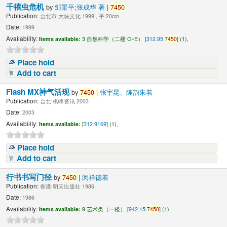
千禧虫危机
by
邹景平;张成华 著
|
7450
Publication:
台北市 大块文化 1999 , 平 20cm
Date:
1999
Availability:
Items available:
3 自然科学（二楼 C~E） [
312.95
7450
] (1),
Place hold
Add to cart
Flash MX神气活现
by
7450
|
张宇昆、陈韵朱着
Publication:
台北:棋峰资讯 2003
Date:
2003
Availability:
Items available:
[
312.9169
] (1),
Place hold
Add to cart
行书书写门径
by
7450
|
闵祥德着
Publication:
香港:明天出版社 1986
Date:
1986
Availability:
Items available:
9 艺术类（一楼） [
942.15
7450
] (1),