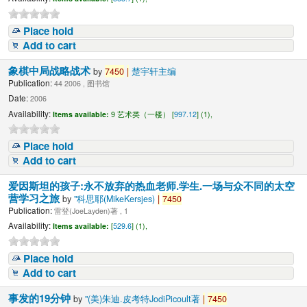
Place hold
Add to cart
象棋中局战略战术
by
7450
|
楚宇轩主编
Publication:
44 2006 , 图书馆
Date:
2006
Availability:
Items available:
9 艺术类（一楼） [
997.12
] (1),
Place hold
Add to cart
爱因斯坦的孩子:永不放弃的热血老师.学生.一场与众不同的太空
营学习之旅
by
"科思耶(MikeKersjes)
|
7450
Publication:
雷登(JoeLayden)著 , 1
Availability:
Items available:
[
529.6
] (1),
Place hold
Add to cart
事发的19分钟
by
"(美)朱迪.皮考特JodiPicoult著
|
7450