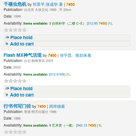
千禧虫危机
by
邹景平;张成华 著
|
7450
Publication:
台北市 大块文化 1999 , 平 20cm
Date:
1999
Availability:
Items available:
3 自然科学（二楼 C~E） [
312.95
7450
] (1),
Place hold
Add to cart
Flash MX神气活现
by
7450
|
张宇昆、陈韵朱着
Publication:
台北:棋峰资讯 2003
Date:
2003
Availability:
Items available:
[
312.9169
] (1),
Place hold
Add to cart
行书书写门径
by
7450
|
闵祥德着
Publication:
香港:明天出版社 1986
Date:
1986
Availability:
Items available:
9 艺术类（一楼） [
942.15
7450
] (1),