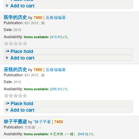
Add to cart
医学的历史
by
7450
|
岳春瑞编著
Publication:
631 2012 , 购
Date:
2012
Availability:
Items available:
[
410.91
] (1),
Place hold
Add to cart
巫怪的历史
by
7450
|
岳春瑞编著
Publication:
631 2012 , 购
Date:
2012
Availability:
Items available:
[
295.91
] (1),
Place hold
Add to cart
林子平墨迹
by
"林子平著
|
7450
Publication:
方良编" , --
Availability:
Items available:
9 艺术类（一楼） [
945.6
] (1),