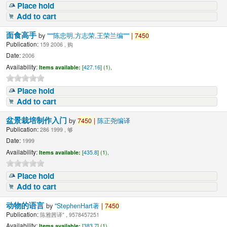
Place hold
Add to cart
面食高手
by
"""陈忠明,方志荣,王荣兰编"""
|
7450
Publication:
159 2006 , 购
Date:
2006
Availability:
Items available:
[
427.16
] (1),
Place hold
Add to cart
盆景栽培制作入门
by
7450
|
陈正尧编译
Publication:
286 1999 , 够
Date:
1999
Availability:
Items available:
[
435.8
] (1),
Place hold
Add to cart
动物的语言
by
"StephenHart著
|
7450
Publication:
陈雅茜译" , 9578457251
Availability:
Items available:
[
383.7
] (1),