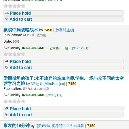
Place hold
Add to cart
象棋中局战略战术
by
7450
|
楚宇轩主编
Publication:
44 2006 , 图书馆
Date:
2006
Availability:
Items available:
9 艺术类（一楼） [
997.12
] (1),
Place hold
Add to cart
爱因斯坦的孩子:永不放弃的热血老师.学生.一场与众不同的太空
营学习之旅
by
"科思耶(MikeKersjes)
|
7450
Publication:
雷登(JoeLayden)著 , 1
Availability:
Items available:
[
529.6
] (1),
Place hold
Add to cart
事发的19分钟
by
"(美)朱迪.皮考特JodiPicoult著
|
7450