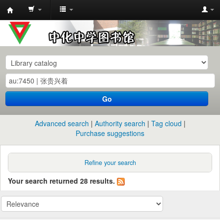
中
化
中
学
图
书
Go
馆
馆
Advanced search
Authority search
Tag cloud
藏
Purchase suggestions
目
录
Refine your search
Your search returned 28 results.