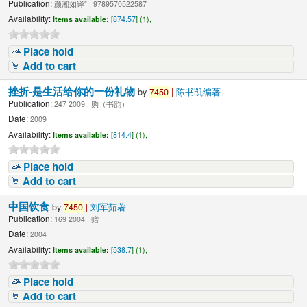
Publication:
颜湘如译" , 9789570522587
Availability:
Items available:
[
874.57
] (1),
Place hold
Add to cart
挫折-是生活给你的一份礼物
by
7450
|
陈书凯编著
Publication:
247 2009 , 购（书韵）
Date:
2009
Availability:
Items available:
[
814.4
] (1),
Place hold
Add to cart
中国饮食
by
7450
|
刘军茹著
Publication:
169 2004 , 赠
Date:
2004
Availability:
Items available:
[
538.7
] (1),
Place hold
Add to cart